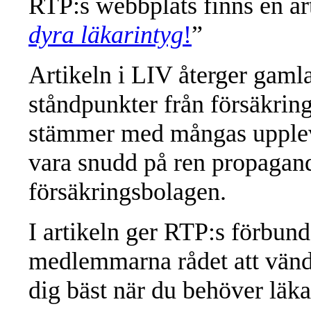
RTP:s webbplats finns en ar
dyra läkarintyg
!
”
Artikeln i LIV återger gam
ståndpunkter från försäkri
stämmer med mångas upplevd
vara snudd på ren propagand
försäkringsbolagen.
I artikeln ger RTP:s förbund
medlemmarna rådet att vända
dig bäst när du behöver läka