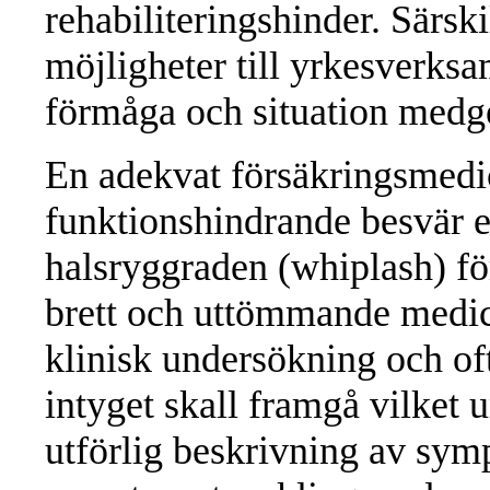
rehabiliteringshinder. Särski
möjligheter till yrkesverksa
förmåga och situation medg
En adekvat försäkringsmed
funktionshindrande besvär ef
halsryggraden (whiplash) förut
brett och uttömmande medic
klinisk undersökning och of
intyget skall framgå vilket u
utförlig beskrivning av sym