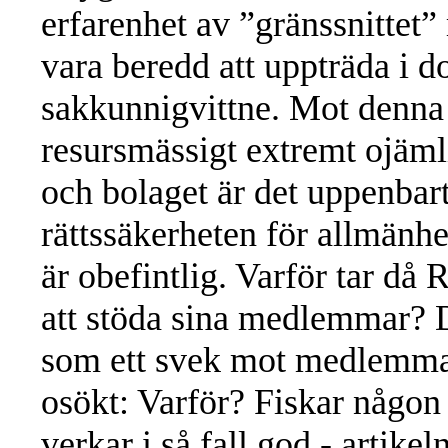
erfarenhet av ”gränssnittet”
vara beredd att uppträda i 
sakkunnigvittne. Mot denna
resursmässigt extremt ojäml
och bolaget är det uppenbart
rättssäkerheten för allmänh
är obefintlig. Varför tar då R
att stöda sina medlemmar? 
som ett svek mot medlemm
osökt: Varför? Fiskar någon
verkar i så fall god - arti