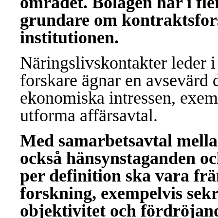
området. Bolagen har i fler
grundare om kontraktsfor
institutionen.
Näringslivskontakter leder i p
forskare ägnar en avsevärd de
ekonomiska intressen, exempe
utforma affärsavtal.
Med samarbetsavtal mellan 
också hänsynstaganden oc
per definition ska vara f
forskning, exempelvis sekre
objektivitet och fördröjande