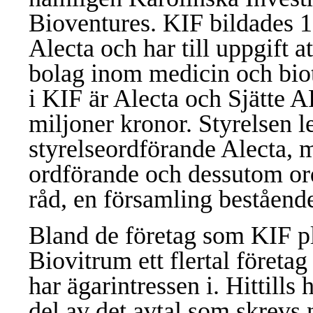
Bioventures. KIF bildades 1
Alecta och har till uppgift a
bolag inom medicin och biot
i KIF är Alecta och Sjätte A
miljoner kronor. Styrelsen le
styrelseordförande Alecta, 
ordförande och dessutom ord
råd, en församling bestående
Bland de företag som KIF pl
Biovitrum ett flertal företa
har ägarintressen i. Hittills h
del av det avtal som skrevs