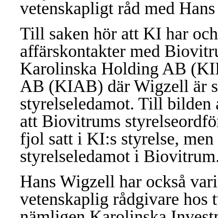
vetenskapligt råd med Hans
Till saken hör att KI har oc
affärskontakter med Biovit
Karolinska Holding AB (KI
AB (KIAB) där Wigzell är s
styrelseledamot. Till bilden
att Biovitrums styrelseordfö
fjol satt i KI:s styrelse, m
styrelseledamot i Biovitrum
Hans Wigzell har också var
vetenskaplig rådgivare hos t
nämligen Karolinska Inves