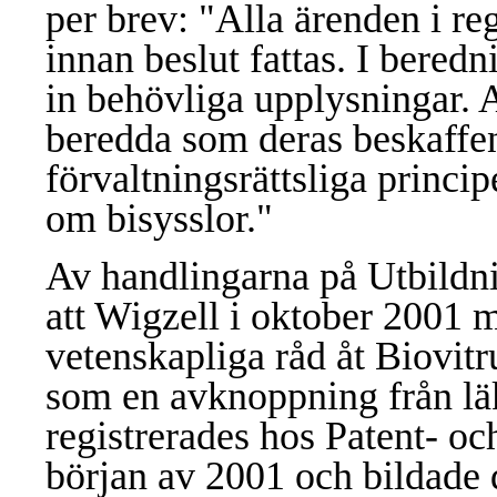
per brev: "Alla ärenden i re
innan beslut fattas. I beredn
in behövliga upplysningar. A
beredda som deras beskaffen
förvaltningsrättsliga princip
om bisysslor."
Av handlingarna på Utbildn
att Wigzell i oktober 2001 
vetenskapliga råd åt Biovit
som en avknoppning från lä
registrerades hos Patent- oc
början av 2001 och bildade d