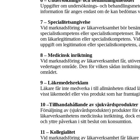
6 – Undersöknings- och behandlingsmetoder
Uppgifter om undersöknings- och behandlingsmetod
information får anges endast om de kan bedömas va
7 – Specialitetsangivelse
Vid marknadsföring av läkarverksamhet bör benäm
specialistkompetens eller specialistkompetenser. 
om läkarlegitimation eller specialistkompetens. Vi
uppgift om legitimation eller specialistkompetens, a
8 – Medicinsk inriktning
Vid marknadsföring av läkarverksamhet får, utöver
vedertaget område. Den för vilken sådan inriktning
området.
9 – Läkemedelsreklam
Läkare får inte medverka i till allmänheten riktad
visst läkemedel eller viss produkt som har framta
10 –Tillhandahållande av sjukvårdsprodukter
Försäljning av (sjukvårdsprodukter) produkter för
läkarverksamhetens medicinska inriktning, dock end
och yttre påverkan i sitt beslut om konsumtion.
11 – Kollegialitet
Vid marknadsföring av läkarverksamhet får läkare 