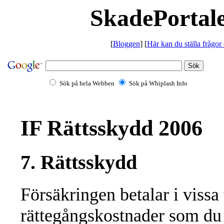
SkadePortale
[
Bloggen
] [
Här kan du ställa frågor
Sök på hela Webben
Sök på Whiplash Info
IF Rättsskydd 2006
7. Rättsskydd
Försäkringen betalar i vissa
rättegångskostnader som du i