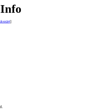
Info
sksnärt
]
d.