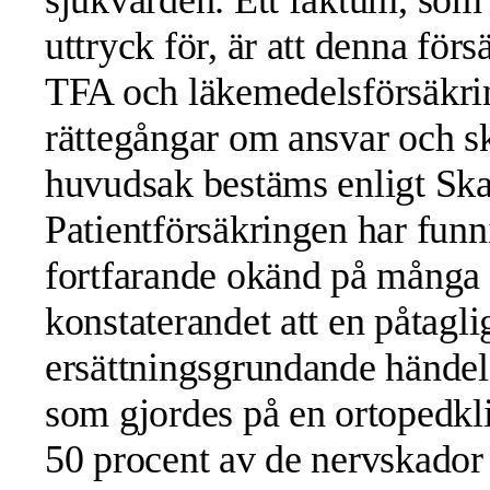
sjukvården. Ett faktum, som b
uttryck för, är att denna för
TFA och läkemedelsförsäkring
rättegångar om ansvar och sk
huvudsak bestäms enligt Sk
Patientförsäkringen har funn
fortfarande okänd på många hå
konstaterandet att en påtagl
ersättningsgrundande händel
som gjordes på en ortopedkli
50 procent av de nervskador 