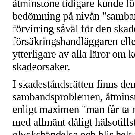
åtminstone tidigare kunde f
bedömning på nivån "samband 
förvirring såväl för den skad
försäkringshandläggaren ell
ytterligare av alla läror om 
skadeorsaker.
I skadeståndsrätten finns den
sambandsproblemen, åtminston
enligt maximen "man får ta
med allmänt dåligt hälsotill
olyckshändelse och blir hel