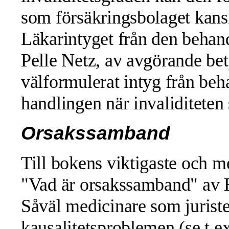
som försäkringsbolaget kansk
Läkarintyget från den behand
Pelle Netz, av avgörande bet
välformulerat intyg från beh
handlingen när invaliditeten 
Orsakssamband
Till bokens viktigaste och m
"Vad är orsakssamband" av 
Såväl medicinare som juriste
kausalitetsproblemen (se t.e