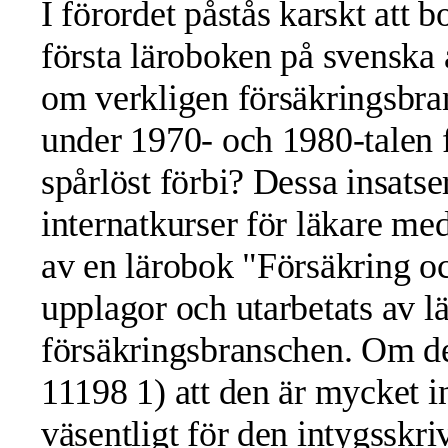
I förordet påstås karskt att b
första läroboken på svenska 
om verkligen försäkringsbra
under 1970- och 1980-talen fö
spårlöst förbi? Dessa insatse
internatkurser för läkare med
av en lärobok "Försäkring o
upplagor och utarbetats av l
försäkringsbranschen. Om de
11198 1) att den är mycket i
väsentligt för den intygsskri