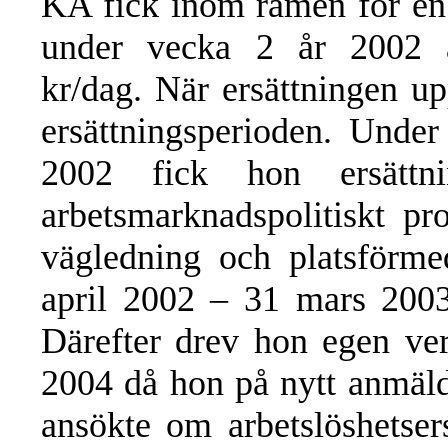
KA fick inom ramen för en 
under vecka 2 år 2002 ar
kr/dag. När ersättningen u
ersättningsperioden. Unde
2002 fick hon ersättn
arbetsmarknadspolitiskt p
vägledning och platsförm
april 2002 – 31 mars 2003 
Därefter drev hon egen ver
2004 då hon på nytt anmäld
ansökte om arbetslöshetse