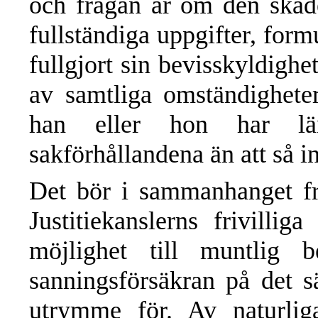
och frågan är om den skad
fullständiga uppgifter, form
fullgjort sin bevisskyldigh
av samtliga omständighete
han eller hon har lä
sakförhållandena än att så int
Det bör i sammanhanget fr
Justitiekanslerns frivillig
möjlighet till muntlig b
sanningsförsäkran på det 
utrymme för. Av naturlig