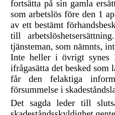
fortsätta på sin gamla ers
som arbetslös före den 1 ap
av ett bestämt förhandsbes
till arbetslöshetsersättni
tjänsteman, som nämnts, int
Inte heller i övrigt syne
ifrågasätta det besked som 
får den felaktiga infor
försummelse i skadeståndsl
Det sagda leder till sluts
skadeståndsskyldighet gen