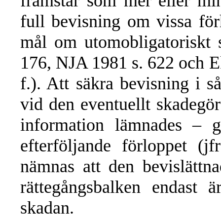
framstår som mer eller min
full bevisning om vissa för
mål om utomobligatoriskt 
176, NJA 1981 s. 622 och Ek
f.). Att säkra bevisning i s
vid den eventuellt skadegör
information lämnades – gå
efterföljande förloppet (j
nämnas att den bevislättn
rättegångsbalken endast ä
skadan.