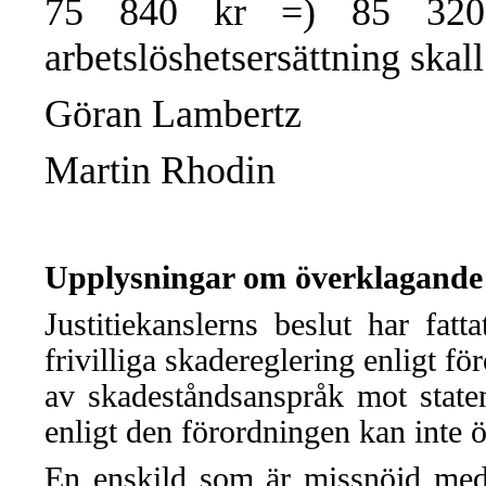
75 840 kr =) 85 320 k
arbetslöshetsersättning skal
Göran Lambertz
Martin Rhodin
Upplysningar om överklagande
Justitiekanslerns beslut har fat
frivilliga skadereglering enligt 
av skadeståndsanspråk mot staten
enligt den förordningen kan inte ö
En enskild som är missnöjd med J