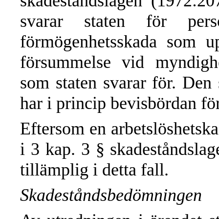
skadeståndslagen (1972:20
svarar staten för pers
förmögenhetsskada som up
försummelse vid myndighe
som staten svarar för. Den 
har i princip bevisbördan för
Eftersom en arbetslöshetska
i 3 kap. 3 § skadeståndslag
tillämplig i detta fall.
Skadeståndsbedömningen