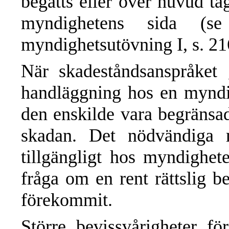
begåtts eller över huvud ta
myndighetens sida (se
myndighetsutövning I, s. 216
När skadeståndsanspråket 
handläggning hos en myndig
den enskilde vara begränsad
skadan. Det nödvändiga ma
tillgängligt hos myndighete
fråga om en rent rättslig 
förekommit.
Större bevissvårigheter f