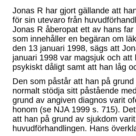
Jonas R har gjort gällande att han
för sin utevaro från huvudförhandl
Jonas R åberopat ett av hans far ti
som innehåller en begäran om läk
den 13 januari 1998, sägs att Jo
januari 1998 var magsjuk och at
psykiskt dåligt samt att han låg 
Den som påstår att han på grund a
normalt stödja sitt påstående med
grund av angiven diagnos varit of
honom (se NJA 1999 s. 715). Det
att han på grund av sjukdom varit o
huvudförhandlingen. Hans överklag