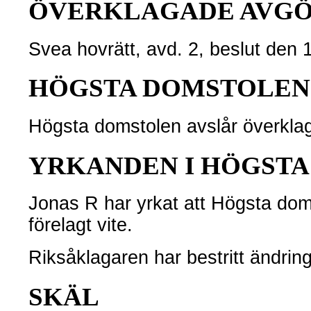
ÖVERKLAGADE AVG
Svea hovrätt, avd. 2, beslut den 
HÖGSTA DOMSTOLEN
Högsta domstolen avslår överkla
YRKANDEN I HÖGST
Jonas R har yrkat att Högsta dom
förelagt vite.
Riksåklagaren har bestritt ändring
SKÄL