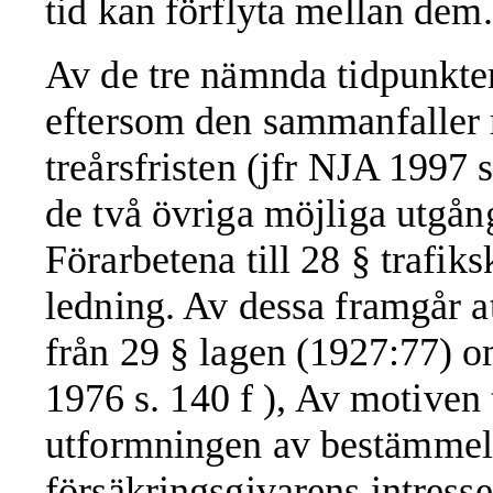
tid kan förflyta mellan dem.
Av de tre nämnda tidpunkte
eftersom den sammanfaller
treårsfristen (jfr
NJA 1997
s
de två övriga möjliga utgån
Förarbetena till 28 § trafik
ledning. Av dessa framgår at
från 29 § lagen
(1927:77)
o
1976
s. 140 f ), Av motiven 
utformningen
av
bestämmels
försäkringsgivarens intresse