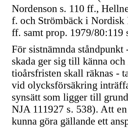
Nordenson s. 110 ff., Hellne
f. och Strömbäck i Nordisk 
ff. samt prop.
1979/80:119 s
För sistnämnda ståndpunkt -
skada ger sig till känna och 
tioårsfristen skall räknas - 
vid olycksförsäkring inträffa
synsätt som ligger till grun
NJA
111927 s. 538). Att e
kunna göra gällande ett ans