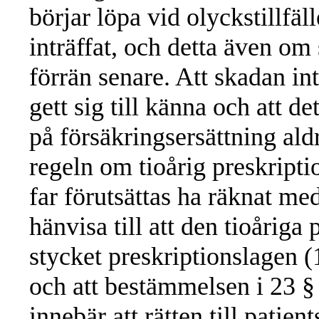
börjar löpa vid olyckstillfäl
inträffat, och detta även om 
förrän senare. Att skadan int
gett sig till känna och att de
på försäkringsersättning ald
regeln om tioårig preskripti
far förutsättas ha räknat me
hänvisa till att den tioåriga 
stycket preskriptionslagen (
och att bestämmelsen i 23 §
innebär att rätten till patie