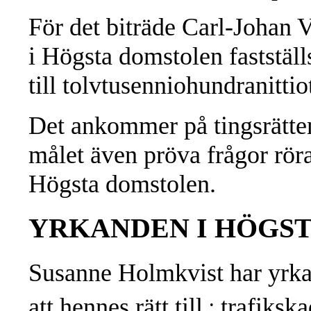
För det biträde Carl-Johan
i Högsta domstolen fastställs
till tolvtusenniohundranitti
Det ankommer på tingsrätten
målet även pröva frågor rör
Högsta domstolen.
YRKANDEN I HÖGS
Susanne Holmkvist har yrkat
.
att hennes rätt till
trafikska