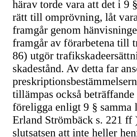
härav torde vara att det i 9
rätt till omprövning, låt va
framgår genom hänvisningen
framgår av förarbetena till 
86) utgör trafikskadeersättn
skadestånd. Av detta far anse
preskriptionsbestämmelserna
tillämpas också beträffande
föreligga enligt 9 § samma 
Erland Strömbäck s. 221 ff ). 
slutsatsen att inte heller hen