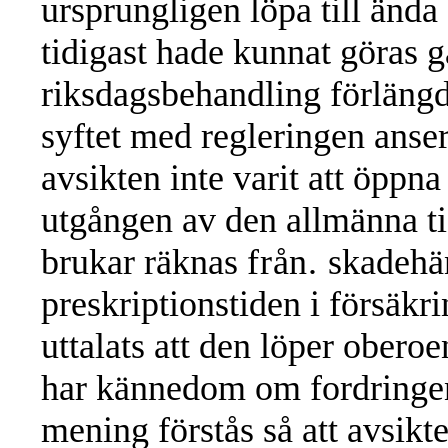
ursprungligen löpa till ända
tidigast hade kunnat göras 
riksdagsbehandling förlängdes
syftet med regleringen anser
avsikten inte varit att öppna
utgången av den allmänna ti
brukar räknas
från.
skadehä
preskriptionstiden i försäkr
uttalats att den löper obero
har kännedom om fordringen 
mening förstås så att avsikte