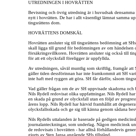
UTREDNINGEN I HOVRÄTTEN
Bevisning och övrig utredning är i huvudsak densamma so
nytt i hovrätten. De har i allt väsentligt lämnat samma 
tingsrättens dom.
HOVRÄTTENS DOMSKÄL
Hovrätten ansluter sig till tingsrättens bedömning att 
skall ligga till grund för bedömningen av om händelsen de
försäkringsvillkoren. Hovrätten ansluter sig också till ti
för att ett olycksfall föreligger är uppfyllda.
Av utredningen, såväl muntlig som skriftlig, framgår att
gäller tiden dessförinnan har inte framkommit att SH var
inte haft med ryggen att göra. SH får därför, såsom tingsrä
Vad gäller frågan om de av SH uppvisade skadorna och b
Nils Rydell redovisat olika uppfattningar. Nils Rydell har u
en skada på grund av olycksfall utan en följd av progre
årens lopp. Nils Rydell har härvid framhållit att degenera
olycksfallsskada och ge sig till känna genom sådana besv
Nils Rydells uttalanden är baserade på gedigen medicinsk
journalanteckningar, som underlag. Någon medicinsk und
de redovisats i hovrätten - har alltså förhållandevis gen
gjorts av Sten Jansa angående SHs tillstånd.