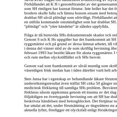
Förhållandet att K H i genomförandet av det gemensamma
som SH rimligen har kunnat förutse. Inte heller har det f
brodern skulle falla och lämna honom ensam med betongbl
drabbat SH såväl plötsligt som ofrivilligt. Förhållandet a
en utifrån kommande omständighet som har drabbat SH. De 
"plötsligt" och "yttre händelse" är således uppfyllda.
Fråga är då huruvida SHs dokumenterade skador och redovi
Genom S och K Hs uppgifter har det framkommit att SH
ryggsmärtor och på grund av dessa lämnat arbetet, till vi
i denna del vinner stöd av de som skriftlig bevisning å
februari 1993 har besökt läkare för akuta ryggsmärtor. I va
och rum mellan olyckstillfället och SHs besvär.
Genom vad som framkommit av såväl muntlig som skriftlig 
väsentligen frisk medan han i tiden därefter varit helt a
Sten Jansa har i egenskap av behandlande läkare förut
undersökningsresultat även träffat SH cirka 50 gånger 
medicinsk förklaring till samtliga SHs problem. Besväre
förklaras såsom uppkomna genom ett trauma av det slag 
följaktligen en övertygande bevisning om att SH har dr
beskrivna händelsen med betongblocket. Det förtjänar not
har uttalat att det, under förutsättning av tingsrättens 
aktuella lyftet, föreligger ett olycksfall enligt försäkrings