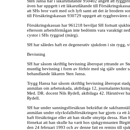
Sten Jansa har i läkarutlåtande 950402 angett att ryggp
även har uppgett i ett läkarutlåtande till Försäkringska
att SHs bror varit med och lyft samt att det är brodern s
till Försäkringskassan 930729 uppgett att ryggbesvären 
Försäkringskassan har 961218 beviljat SH fortsatt sjukbi
eftersom arbetsförmågan inte bedömts vara varaktigt neds
cystor i SHs ryggrad (märg).
SH har således haft en degenerativ sjukdom i sin rygg, v
Bevisning
SH har såsom skriftlig bevisning åberopat yttrande av Ste
muntlig bevisning i form av förhör med sig själv under 
behandlande läkaren Sten Jansa.
Trygg Hansa har såsom skriftlig bevisning åberopat stad
anmälan om arbetsskada, aktbilaga 12, journalanteckning
Med. DR. docent Nils Rydell, aktbilaga 42. Härutöver h
Rydell.
SH har under sanningsförsäkran bekräftat de sakframställn
anmälan under olycksfallsförsäkringen har gjorts ca ett år 
haft försäkringar eller att han skulle utnyttja dessa. Han 
förnekat att han skulle ha varit hos sjukgymnasten Birgit
den 24 februari 1993 och av denne fatt en remiss till sju