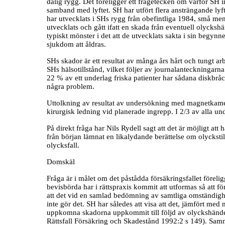
dålig rygg. Det föreligger ett frågetecken om varför SH 
samband med lyftet. SH har utfört flera ansträngande lyf
har utvecklats i SHs rygg från obefintliga 1984, små me
utvecklats och gått ifatt en skada från eventuell olycksh
typiskt mönster i det att de utvecklats sakta i sin begynne
sjukdom att åldras.
SHs skador är ett resultat av många års hårt och tungt ar
SHs hälsotillstånd, vilket följer av journalanteckningar
22 % av ett underlag friska patienter har sådana diskbrå
några problem.
Uttolkning av resultat av undersökning med magnetkamer
kirurgisk ledning vid planerade ingrepp. I 2/3 av alla un
På direkt fråga har Nils Rydell sagt att det är möjligt at
från början lämnat en likalydande berättelse om olyckstill
olycksfall.
Domskäl
Fråga är i målet om det påstådda försäkringsfallet förelig
bevisbörda har i rättspraxis kommit att utformas så att för
att det vid en samlad bedömning av samtliga omständighete
inte gör det. SH har således att visa att det, jämfört med 
uppkomna skadorna uppkommit till följd av olyckshändels
Rättsfall Försäkring och Skadestånd 1992:2 s 149). Sam