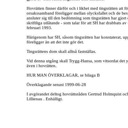
Hovrätten finner därför och i likhet med tingsrätten att f
orsakssamband föreligger mellan olycksfallet och de besv
ansluter sig till den bedömning som tingsrätten har gjort
skriftliga utlåtande - som talar för att SH har drabbats av
februari 1993.
Härigenom har SH, såsom tingsrätten har konstaterat, uppf
föreligger än att det inte gör det.
Tingsrättens dom skall alltså fastställas.
Vid denna utgång skall Trygg-Hansa, som vitsordat det y
även i hovrätten.
HUR MAN ÖVERKLAGAR, se bilaga B
Överklagande senast 1999-06-28
I avgörandet deltog hovrättsråden Gertrud Holmquist och
Lillienau . Enhälligt
.