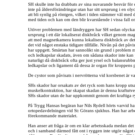
SH skulle inte ha drabbats av sina nuvarande besvär för 
inte på åldersförändringar utan har sitt ursprung i en olyck
att bli synlig på röntgen, vilket i tiden stämmer väl med 
med tiden och kan om den blir kvarstående i vissa fall o
Utöver problemen med ländryggen har SH sedan olyckan 
ursprung i ett där lokaliserat diskbråck vilket genom ma
att med magnetkamera kunna lokalisera diskbråck av dett
det vid något enstaka tidigare tillfälle. Nivån på det p
har uppgett. Smärtan har sannolikt sin grund i problem 
och ledkapslar skadats, även om sådana skador inte kan 
naturligt då diskbråck ofta ger just yrsel och balansru
ledkapslar och ligament då dessa är organ för kroppens p
De cystor som påvisats i nervrötterna vid korsbenet är v
SHs skador har orsakats av det ryck som hans kropp uts
muskelkontraktion, har skapat skadan är denna kraftutvec
SHs skador utan de har uppkommit genom det kraftiga ryc
På Trygg Hansas begäran har Nils Rydell hörts varvid han 
ortopedavdelningen vid St: Görans sjukhus. Han har arbe
förekommande materialet.
Han anser att fråga är om en klar arbetsskada medan det 
och i samband därmed fått ont i ryggen inte utgör något ol