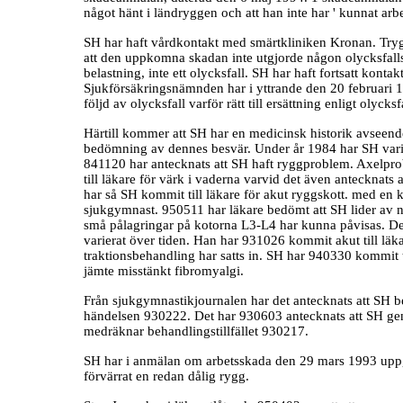
något hänt i ländryggen och att han inte har ' kunnat arb
SH har haft vårdkontakt med smärtkliniken Kronan. Trygg
att den uppkomna skadan inte utgjorde någon olycksfallss
belastning, inte ett olycksfall. SH har haft fortsatt kon
Sjukförsäkringsnämnden har i yttrande den 20 februari 19
följd av olycksfall varför rätt till ersättning enligt olycks
Härtill kommer att SH har en medicinsk historik avseend
bedömning av dennes besvär. Under år 1984 har SH varit
841120 har antecknats att SH haft ryggproblem. Axelpr
till läkare för värk i vaderna varvid det även antecknats
har så SH kommit till läkare för akut ryggskott. med en 
sjukgymnast. 950511 har läkare bedömt att SH lider av n
små pålagringar på kotorna L3-L4 har kunna påvisas. De
varierat över tiden. Han har 931026 kommit akut till läk
traktionsbehandling har satts in. SH har 940330 kommit ti
jämte misstänkt fibromyalgi.
Från sjukgymnastikjournalen har det antecknats att SH 
händelsen 930222. Det har 930603 antecknats att SH geno
medräknar behandlingstillfället 930217.
SH har i anmälan om arbetsskada den 29 mars 1993 uppge
förvärrat en redan dålig rygg.