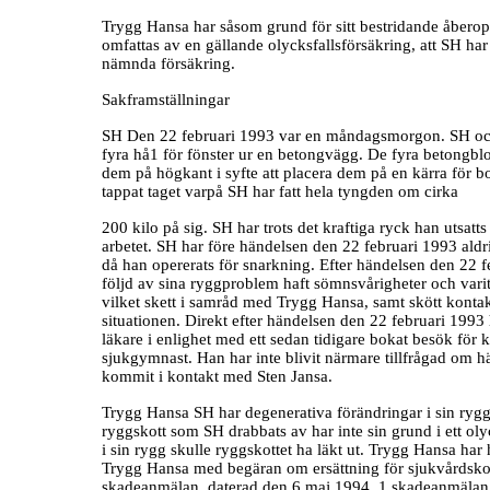
Trygg Hansa har såsom grund för sitt bestridande åberopat
omfattas av en gällande olycksfallsförsäkring, att SH har
nämnda försäkring.
Sakframställningar
SH Den 22 februari 1993 var en måndagsmorgon. SH och 
fyra hå1 för fönster ur en betongvägg. De fyra betongblo
dem på högkant i syfte att placera dem på en kärra för b
tappat taget varpå SH har fatt hela tyngden om cirka
200 kilo på sig. SH har trots det kraftiga ryck han utsatts
arbetet. SH har före händelsen den 22 februari 1993 aldri
då han opererats för snarkning. Efter händelsen den 22 feb
följd av sina ryggproblem haft sömnsvårigheter och varit
vilket skett i samråd med Trygg Hansa, samt skött kon
situationen. Direkt efter händelsen den 22 februari 1993 h
läkare i enlighet med ett sedan tidigare bokat besök för ko
sjukgymnast. Han har inte blivit närmare tillfrågad om hä
kommit i kontakt med Sten Jansa.
Trygg Hansa SH har degenerativa förändringar i sin rygg. 
ryggskott som SH drabbats av har inte sin grund i ett olyc
i sin rygg skulle ryggskottet ha läkt ut. Trygg Hansa har
Trygg Hansa med begäran om ersättning för sjukvårdskost
skadeanmälan, daterad den 6 maj 1994. 1 skadeanmälan har