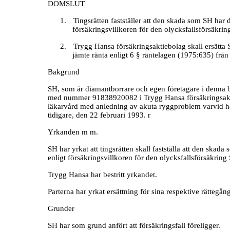
DOMSLUT
1.
Tingsrätten fastställer att den skada som SH har 
försäkringsvillkoren för den olycksfallsförsäkri
2.
Trygg Hansa försäkringsaktiebolag skall ersätt
jämte ränta enligt 6 § räntelagen (1975:635) från 
Bakgrund
SH, som är diamantborrare och egen företagare i denna b
med nummer 91838920082 i Trygg Hansa försäkringsakti
läkarvård med anledning av akuta ryggproblem varvid ha
tidigare, den 22 februari 1993. r
Yrkanden m m.
SH har yrkat att tingsrätten skall fastställa att den ska
enligt försäkringsvillkoren för den olycksfallsförsäkrin
Trygg Hansa har bestritt yrkandet.
Parterna har yrkat ersättning för sina respektive rättegån
Grunder
SH har som grund anfört att försäkringsfall föreligger.