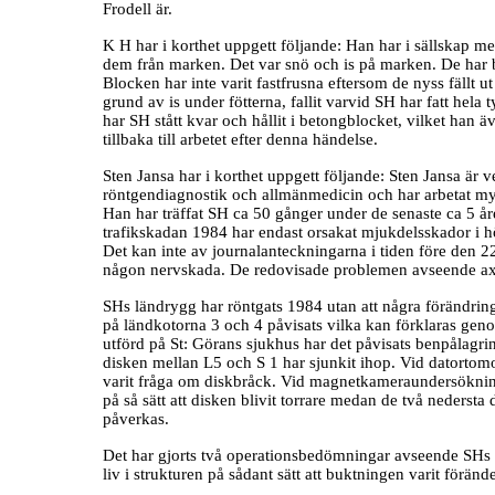
Frodell är.
K H har i korthet uppgett följande: Han har i sällskap m
dem från marken. Det var snö och is på marken. De har b
Blocken har inte varit fastfrusna eftersom de nyss fällt u
grund av is under fötterna, fallit varvid SH har fatt hel
har SH stått kvar och hållit i betongblocket, vilket han 
tillbaka till arbetet efter denna händelse.
Sten Jansa har i korthet uppgett följande: Sten Jansa är
röntgendiagnostik och allmänmedicin och har arbetat myc
Han har träffat SH ca 50 gånger under de senaste ca 5 å
trafikskadan 1984 har endast orsakat mjukdelsskador i h
Det kan inte av journalanteckningarna i tiden före den 2
någon nervskada. De redovisade problemen avseende ax
SHs ländrygg har röntgats 1984 utan att några förändring
på ländkotorna 3 och 4 påvisats vilka kan förklaras gen
utförd på St: Görans sjukhus har det påvisats benpålag
disken mellan L5 och S 1 har sjunkit ihop. Vid datortomog
varit fråga om diskbråck. Vid magnetkameraundersökning 
på så sätt att disken blivit torrare medan de två nedersta
påverkas.
Det har gjorts två operationsbedömningar avseende SHs 
liv i strukturen på sådant sätt att buktningen varit förände