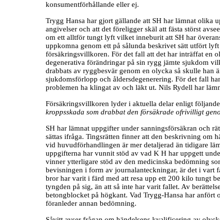
konsumentförhållande eller ej.
Trygg Hansa har gjort gällande att SH har lämnat olika 
angivelser och att det föreligger skäl att fästa störst av
om ett alltför tungt lyft vilket inneburit att SH har öve
uppkomna genom ett på sålunda beskrivet sätt utfört lyft 
försäkringsvillkoren. För det fall att det har inträffat en 
degenerativa förändringar på sin rygg jämte sjukdom vilk
drabbats av ryggbesvär genom en olycka så skulle han än
sjukdomsförlopp och åldersdegenerering. För det fall ha
problemen ha klingat av och läkt ut. Nils Rydell har läm
Försäkringsvillkoren lyder i aktuella delar enligt följan
kroppsskada som drabbat den försäkrade ofrivilligt genom
SH har lämnat uppgifter under sanningsförsäkran och rätt
sättas ifråga. Tingsrätten finner att den beskrivning om 
vid huvudförhandlingen är mer detaljerad än tidigare l
uppgifterna har vunnit stöd av vad K H har uppgett un
vinner ytterligare stöd av den medicinska bedömning som
bevisningen i form av journalanteckningar, är det i vart 
bror har varit i färd med att resa upp ett 200 kilo tungt
tyngden på sig, än att så inte har varit fallet. Av berätte
betongblocket på högkant. Vad Trygg-Hansa har anfört och
föranleder annan bedömning.
Såvitt avser frågan om händelsens kvalificering av olyck