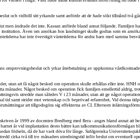
d för vården i fråga. Vård
hade
alltså kunnat erhållits inom rimlig tid båd
beslut och vidhöll sitt yrkande samt anförde att de hade sökt tillstånd två gå
 men ändrade det inte. Kassan anförde bland annat följande. Familjen har sö
g institution. Även om ansökan hos landstinget skulle godtas som en ansök
etiderna har inte överstigit väntetiderna för andra barn med samma besvär 
sans omprovningsbeslut och yrkar återbetalning av uppkomna vårdkostnader i
utan att få något besked om operation skulle erhållas eller inte. HNH och V
åtta månader. Något besked om operation fick familjen emellertid aldrig, tro
tningsvis utredde man således V i 23 månader, utan att ge något operatio
al tid samt strider mot vetenskap
och
beprövad erfarenhet, Vid denna tidp
rutsättningar att tillgodogöra sig effekterna av CI. Eftersom inlärningsf
 skriven år 1999 av docenten Bredberg med flera - anges bland annat att hel
barnet år vid implantation desto bättre kan talkommunikationsförmågan bli.
edan födseln, då de har varit döva för långe. Sahlgrenska Universitetssjuk
edd cirka två till
tre
månaders utredningstid inför beslut om eventuell ope