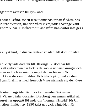
e i Stockholm och Lund. Någon ersättning för ifrågavarande
nger före avresan till Tyskland.
kt tillstånd, för att resa utomlands för att få vård, hos
an före
avresan, har
den vård V erbjudits i Sverige varit
som V har. Tillstånd för utlandsvård kan därför inte ges i
 Tyskland, inklusive räntekostnader. Till stöd för talan
 flyttade därefter till Blekinge. V stod där till
ts att sjukvården där fick ta del av de undersökningar och
nsbesked och än mindre något datum för när CI-
unkt var de som föräldrar förtvivlade på grund av den
örmågan försämras med åren och V nu närmade sig den övre
a utredningstiden är cirka tre månader (inklusive
 Vidare uttalar docenten Bredberg i en annan artikel att
huset har uppgett följande om "normal väntetid" för CI.
ration. I mitten av 1990-talet uppgick väntetiden för