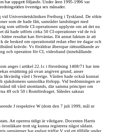
holm bar uppgett följande. Under åren 1995-1996 var
tredningstiden överstiga sex månader.
g vid Universitetskliniken Freiburg i Tyskland. De sökte
ioner som de hade fått, samråder landstinget med
aszig som utförde CI-operationen upplyste om att det nu
et då hade utförts cirka 50 CI-operationer vid de två
 bättre resultat kan förväntas. Ett annat faktum är att
ck de besked om operationstid redan efter tre dagar och
lstånd krävde. Vs föräldrar åberopar rättsutlåtande av
ning och operation för CI, videoband (innehållande
som anges i artikel 22.1c i förordning 1408/71 har inte
nekas ersättning på ovan angiven grund, anser
ålla likvärdig vård i Sverige. Vården hade också kunnat
 och sjukdomens sannolika förlopp. Vid bedömningen av
llstånd till vård utomlands, där samma principer om
iklarna 49 och 50 i Romfördraget. Således saknas
seende J respektive W (dom den 7 juli 1999, mål nr
s. Att operera tidigt är viktigare. Docenten Harris
 öronläkare trott sig kunna registrera något sådant.
is omnämner har endast träffat V vid ett tillfälle under