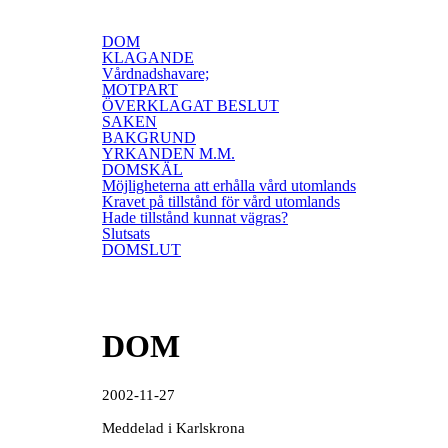
DOM
KLAGANDE
Vårdnadshavare;
MOTPART
ÖVERKLAGAT BESLUT
SAKEN
BAKGRUND
YRKANDEN M.M.
DOMSKÄL
Möjligheterna att erhålla vård utomlands
Kravet på tillstånd för vård utomlands
Hade tillstånd kunnat vägras?
Slutsats
DOMSLUT
DOM
2002-11-27
Meddelad i Karlskrona