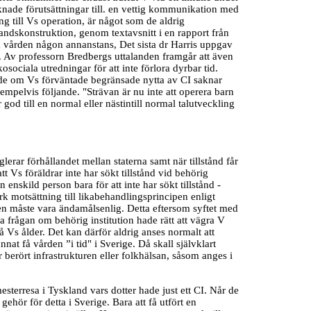
nade förutsättningar till. en vettig kommunikation med
ning till Vs operation, är något som de aldrig
handskonstruktion, genom textavsnitt i en rapport från
öka vården någon annanstans, Det sista dr Harris uppgav
e. Av professorn Bredbergs uttalanden framgår att även
sociala utredningar för att inte förlora dyrbar tid.
rande om Vs förväntade begränsade nytta av CI saknar
xempelvis följande. "Strävan är nu inte att operera barn
r god till en normal eller nästintill normal talutveckling
erar förhållandet mellan staterna samt när tillstånd får
t Vs föräldrar inte har sökt tillstånd vid behörig
n enskild person bara för att inte har sökt tillstånd -
stark motsättning till likabehandlingsprincipen enligt
en måste vara ändamålsenlig. Detta eftersom syftet med
a frågan om behörig institution hade rätt att vägra V
å Vs ålder. Det kan därför aldrig anses normalt att
t få vården ”i tid" i Sverige. Då skall självklart
berört infrastrukturen eller folkhälsan, såsom anges i
erresa i Tyskland vars dotter hade just ett CI. Når de
gehör för detta i Sverige. Bara att få utfört en