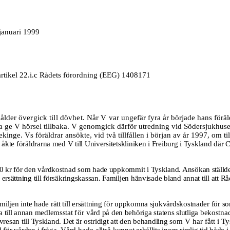
 januari 1999
artikel 22.i.c Rådets förordning (EEG) 1408171
 ålder
övergick till dövhet. Når V var
ungefär fyra år började hans föräl
kunna ge V hörsel tillbaka. V genomgick därför utredning vid Södersjukh
nge. Vs föräldrar ansökte, vid två tillfållen i början av år 1997, om till
 åkte föräldrarna med V till Universitetskliniken i Freiburg i Tyskland där
00 kr för den vårdkostnad som hade uppkommit i Tyskland. Ansökan ställdes
rsättning till försäkringskassan. Familjen hänvisade bland annat till att Råd
ljen inte hade rätt till ersättning för uppkomna sjukvårdskostnader för so
a till annan medlemsstat
för
vård på den behöriga statens slutliga bekostnad,
avresan till Tyskland. Det är ostridigt att den behandling
som V har fått i T