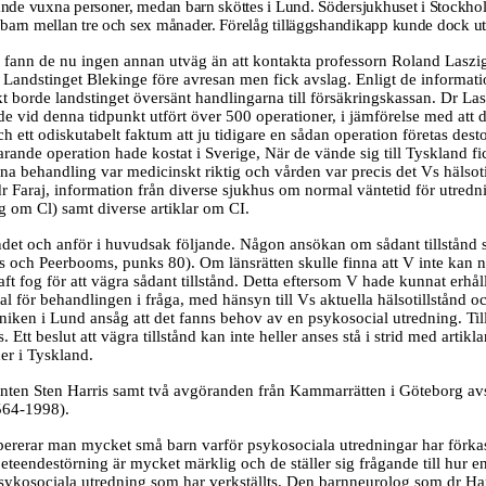
gällande vuxna personer, medan barn sköttes i Lund. Södersjukhuset i Stock
de barn mellan tre och sex månader. Förelåg tilläggshandikapp kunde dock u
sel, fann de nu ingen annan utväg än att kontakta professorn Roland Laszi
os Landstinget Blekinge före avresan men fick avslag. Enligt de informat
ekt borde landstinget översänt handlingarna till försäkringskassan. Dr L
de vid denna tidpunkt utfört över 500 operationer, i jämförelse med att d
h ett odiskutabelt faktum att ju tidigare en sådan operation företas desto
ande operation hade kostat i Sverige, När de vände sig till Tyskland fi
 behandling var medicinskt riktig och vården var precis det Vs hälsotil
dr Faraj, information från diverse sjukhus om normal väntetid för utred
 om Cl) samt diverse artiklar om CI.
gandet och anför i huvudsak följande. Någon ansökan om sådant tillstånd 
s och Peerbooms, punks 80). Om länsrätten skulle finna att V inte kan 
aft fog för att vägra sådant tillstånd. Detta eftersom V hade kunnat erh
 för behandlingen i fråga, med hänsyn till Vs aktuella hälsotillstånd
liniken i Lund ansåg att det fanns behov av en psykosocial utredning. Ti
. Ett beslut att vägra tillstånd kan inte heller anses stå i strid med art
er i Tyskland.
nten Sten Harris samt två avgöranden från Kammarrätten i Göteborg av
564-1998).
erar man mycket små barn varför psykosociala utredningar har förkastat
teendestörning är mycket märklig och de ställer sig frågande till hur en
 psykosociala utredning som har verkställts. Den barnneurolog som dr Harr