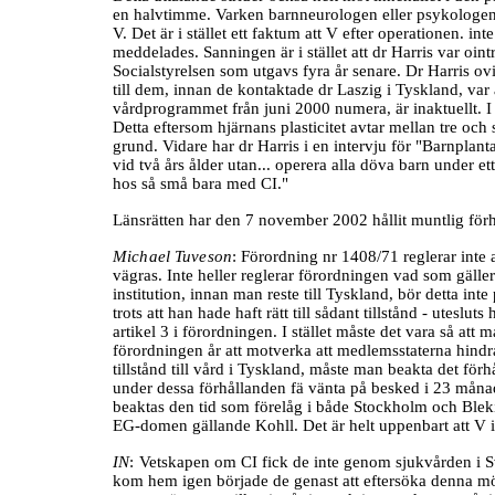
en halvtimme. Varken barnneurologen eller psykologen 
V. Det är i stället ett faktum att V efter operationen. in
meddelades. Sanningen är i stället att dr Harris var oi
Socialstyrelsen som utgavs fyra år senare. Dr Harris ovi
till dem, innan de kontaktade dr Laszig i Tyskland, var
vårdprogrammet från juni 2000 numera, är inaktuellt. I d
Detta eftersom hjärnans plasticitet avtar mellan tre oc
grund. Vidare har dr Harris i en intervju för "Barnplant
vid två års ålder utan... operera alla döva barn under ett
hos så små bara med CI."
Länsrätten har den 7 november 2002 hållit muntlig förha
Michael Tuveson
:
Förordning nr 1408/71 reglerar inte a
vägras. Inte heller reglerar förordningen vad som gäller 
institution, innan man reste till Tyskland, bör detta inte 
trots att han hade haft rätt till sådant tillstånd - uteslu
artikel 3 i förordningen. I stället måste det vara så att m
förordningen år att motverka att medlemsstaterna hindra
tillstånd till vård i Tyskland, måste man beakta det förh
under dessa förhållanden fä vänta på besked i 23 månade
beaktas den tid som förelåg i både Stockholm och Blekin
EG-domen gällande Kohll. Det är helt uppenbart att V in
IN
:
Vetskapen om CI fick de inte genom sjukvården i Sv
kom hem igen började de genast att eftersöka denna möjlig