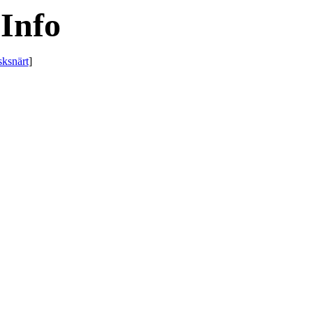
Info
sksnärt
]