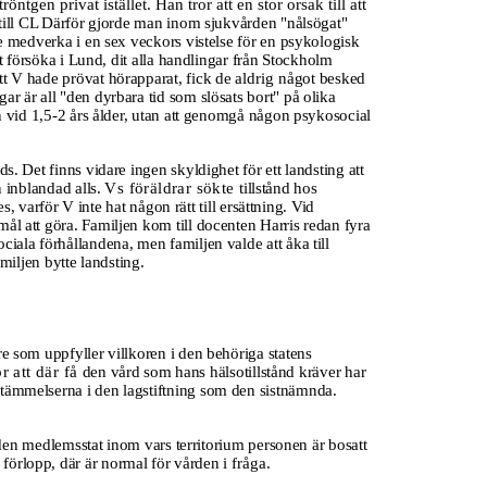
tgen privat istället. Han tror att en stor orsak till att
 till CL Därför gjorde man inom sjukvården "nålsögat"
le medverka i en sex veckors vistelse för en psykologisk
tt försöka i Lund, dit alla handlingar från Stockholm
tt V hade prövat hörapparat, fick de
aldrig
något besked
r är all "den dyrbara tid som slösats bort" på olika
an vid 1,5-2 års ålder, utan att genomgå någon psykosocial
ds. Det finns vidare ingen skyldighet för ett landsting att
n inblandad alls.
Vs föräldrar sökte
tillstånd hos
, varför V inte hat någon rätt till ersättning. Vid
ål att göra. Familjen kom till docenten Harris redan fyra
iala förhållandena, men familjen valde att åka till
miljen bytte landsting.
re som uppfyller villkoren i den behöriga statens
ör att där få
den vård som hans hälsotillstånd kräver har
bestämmelserna i den lagstiftning som den sistnämnda.
i den medlemsstat inom vars territorium personen är bosatt
förlopp, där är normal för vården i
fråga.