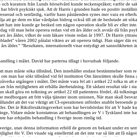
och kuratorn från Lunds hörselvård kunde teckenspråket; varför de sak
te har blivit psykiskt sjuk. Att dr Harris i grunden hade en positiv inställ
ntresserad och senfärdig, varför hans påståenden synes mer vara en efter
lja att ge dem en klar vårdplan bidrog också till att de beslutade att s
 att han inte kunde ge besked om någon operation skulle bli av eller int
ag vill man helst operera redan vid ett års ålder och avstår då från psyko
h sex års ålder, vilket de som läkare visste redan år 1997. Dr Harris ytt
abladet" våren 2002 påtalat vikten av att operera tidigt. Han säger där e
 års ålder." "Resultaten, internationellt visar entydigt att sannolikheten ä
ndling i målet. David har parterna tillagt i huvudsak följande.
tt man måste söka tillstånd, Den innehåller endast bestämmelser som regl
om man har sökt tillstånd vid fel institution Om länsrätten skulle finna at
påverka utgången i målet. Det måste vara fel att i artikel 22 tolka in att e
ts han från möjligheten att erhålla återbetalning. Ett sådant resultat står i 
an skall göra en tolkning av artikel 22 till patientens fö
rdel,
då tolkning
r medborgare att fritt välja tjänster inom unionen, När man skall besvar
ållandet att det var viktigt att CI-operationen utfördes snabbt beroende p
r. Det är Riksförsäkringsverket som har bevisbördan för att V hade kunna
ge, Vidare måste konstateras att behandlingen av V i Tyskland inte har 
te har erbjudits behandling i Sverige inom rimlig tid.
erige, utan denna information erhöll de genom en bekant under en semest
het för V. Det visade sig emellertid att det inte var så lätt att få något 