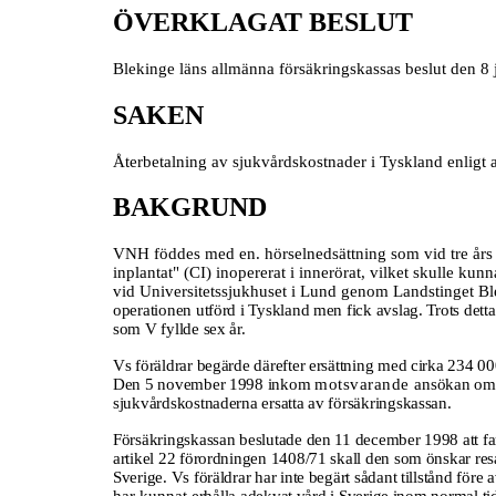
ÖVERKLAGAT BESLUT
Blekinge läns allmänna försäkringskassas beslut den 8
SAKEN
Återbetalning av sjukvårdskostnader i Tyskland enligt 
BAKGRUND
VNH föddes med en. hörselnedsättning som vid tre års
inplantat" (CI) inopererat i innerörat, vilket skulle 
vid Universitetssjukhuset i Lund genom Landstinget Bleki
operationen utförd i Tyskland men fick avslag. Trots detta
som V fyllde sex år.
Vs föräldrar begärde därefter ersättning med cirka 234 0
Den 5 november 1998 inkom
motsvarande
ansökan om e
sjukvårdskostnaderna ersatta av försäkringskassan.
Försäkringskassan beslutade den 11 december 1998 att fami
artikel 22 förordningen 1408/71 skall den som önskar res
Sverige. Vs föräldrar har inte begärt sådant tillstånd före 