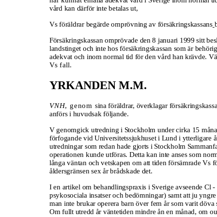
har kunnat
erhålla adekvat vård i Sverige inom normal ti
vård kan därför inte betalas ut,
Vs föräldrar begärde omprövning av försäkringskassans
Försäkringskassan omprövade den 8 januari 1999 sitt beslut
landstinget och inte hos försäkringskassan som är behöri
adekvat och inom normal tid för den vård han krävde. Vänt
Vs fall.
YRKANDEN M.M.
VNH
, genom
sina föräldrar, överklagar försäkringskas
anförs i huvudsak följande.
V genomgick utredning i Stockholm under cirka 15 månader, 
förfogande vid Universitetssjukhuset i Lund i ytterligare 
utredningar som redan hade gjorts i Stockholm Sammanfat
operationen kunde utföras. Detta kan inte anses som norm
långa väntan och vetskapen om att tiden försämrade Vs fö
åldersgränsen sex år brådskade det.
I en artikel om behandlingspraxis i Sverige avseende Cl -
psykosociala insatser och bedömningar) samt att ju yngre 
man inte brukar operera barn över fem år som varit döva s
Om fullt utredd år väntetiden mindre ån en månad, om outr