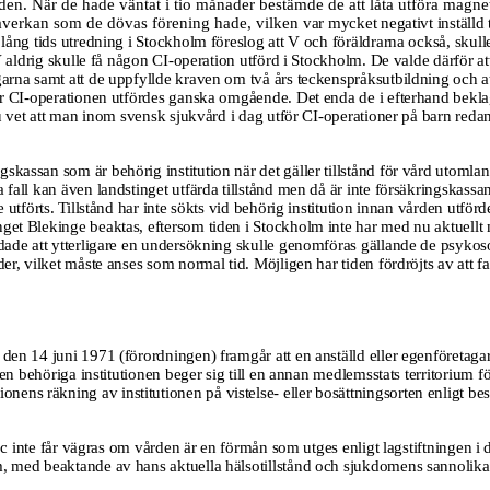
en. När de hade väntat i tio månader bestämde de att låta utföra magnetrön
a påverkan som de dövas förening hade, vilken
var mycket negativt inställd
 lång tids utredning i Stockholm föreslog att V och föräldrarna också, skul
 V aldrig skulle få någon CI-operation utförd i Stockholm. De valde därför a
garna samt att de uppfyllde kraven om två års teckenspråksutbildning och a
är CI-operationen utfördes ganska omgående. Det enda de i efterhand beklaga
 nu vet att man inom svensk sjukvård i dag utför CI-operationer på barn red
gskassan som är behörig institution när det gäller tillstånd för vård utomlan
 fall kan även landstinget utfärda tillstånd men då är inte försäkringskassa
utförts. Tillstånd har inte sökts vid behörig institution innan vården utfördes
get Blekinge beaktas, eftersom tiden i Stockholm inte har med nu aktuellt m
dade att ytterligare en undersökning skulle genomföras gällande de psykosoc
er, vilket måste anses som normal tid. Möjligen har tiden fördröjts av att fa
 den 14 juni 1971 (förordningen) framgår att en anställd eller egenföretaga
 den behöriga institutionen beger sig till en annan medlemsstats territorium
f
tionens räkning av institutionen på vistelse- eller bosättningsorten enligt 
.1.c inte får vägras om vården är en förmån som utges enligt lagstiftningen 
m, med beaktande av hans aktuella hälsotillstånd och sjukdomens sannolika 