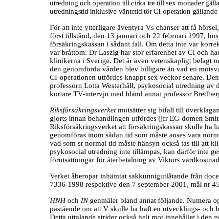
utredning och operation till cirka tre till sex monader 
utredningstid inklusive väntetid tör CI-operation gällan
För att inte ytterligare äventyra Vs chanser att få hör
först tillstånd, den 13 januari och 22 februari 1997, h
försäkringskassan i sådant fall. Om detta inte var korr
var bråttom. Dr Laszig har stor erfarenhet av CI och ha
klinikerna i Sverige. Det år även vetenskapligt belagt oc
den genomförda vården blev billigare än vad en motsvar
CI-operationen utfördes knappt sex veckor senare. Denna
professorn Lotta Westerhåll, psykosocial utredning av 
kortare TV-intervju med bland annat professor Bredberg
Riksförsäkringsverket
motsätter sig bifall till överkla
gjorts innan behandlingen utfördes (jfr EG-domen Smit
Riksförsäkringsverket att försäkringskassan skulle ha h
genomföras inom sådan tid som måste anses vara normal
vad som sr normal tid måste hänsyn också tas till att k
psykosocial utredning inte tillämpas, kan därför inte ges
förutsättningar för återbetalning av Viktors vårdkostnad
Verket åberopar inhämtat sakkunnigutlåtande från doce
7336-1998 respektive den 7 september 2001, mål nr 4
HNH
och
IN
genmäler bland annat följande. Numera oper
påstående om att V skulle ha haft en utvecklings- och be
Detta uttalande strider också helt mot innehållet i den