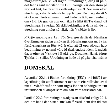
magnetröntgen, vilket ingår i utredningen, drog ut på tid
det fanns sånt motstånd till Cl i Sverige var den stor
mycket litet, för de som skulle erbjudas CI. Når man efter
utredning, ville de inte ställa upp längre. De insåg då att
skickades. Trots att man i Lund hade de tidigare utrednin
om vård. De gav då upp och åkte i stället till Tyskland, d
utredningar i Sverige. Särskilt beklagligt är detta när de
utredning som ansågs så viktig när V
sökte
hjälp.
Riksförsäkringsverket
. För
Sveriges del är det försäkrin
överlämna en sådan ansökan till försäkringskassan. I vissa
försäkringskassan först två år efter att CI-operationen hade 
bedömning av normal vårdtid skall endast tiden i Landstin
dagar efter att V skrevs i Blekinge. Docenten Harris föror
Tyskland i stället. Utredningen hade då pågått i åtta månad
DOMSKÄL
Av artikel 22.l.c i Rådets förordning (EEG) nr 1408/71 av
lagstiftning för att få förmåner och som efter tillstånd av
rätt till
vårdförmåner som
utges för den behöriga institu
institutionen tillämpar som om han vore försäkrad där.
I artikel 22.2 förordningen stadgas att tillstånd enligt 22
och om han i den staten inte kan få vård inom den tid so