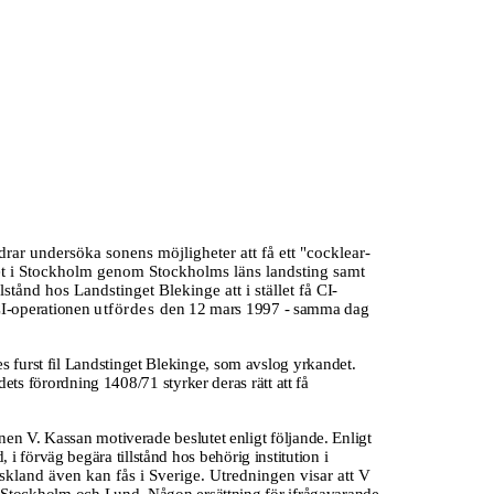
drar undersöka sonens möjligheter att få ett "cocklear-
uset i Stockholm genom Stockholms läns landsting samt
stånd hos Landstinget Blekinge att i stället få
CI-
 CI-operationen
utfördes
den 12 mars 1997 - samma dag
 furst fil Landstinget Blekinge, som avslog yrkandet.
ets förordning 1408/71 styrker deras rätt att få
nen V. Kassan motiverade beslutet enligt följande. Enligt
 i förväg begära tillstånd hos behörig institution i
yskland även kan fås i Sverige. Utredningen visar att V