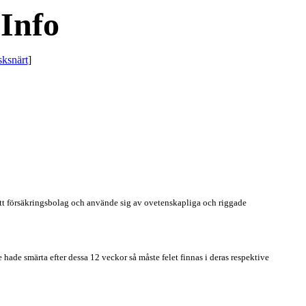
Info
sksnärt
]
ett försäkringsbolag och använde sig av ovetenskapliga och riggade
ade smärta efter dessa 12 veckor så måste felet finnas i deras respektive