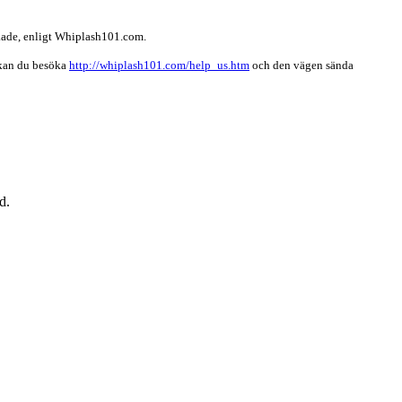
nskade, enligt Whiplash101.com.
 kan du besöka
http://whiplash101.com/help_us.htm
och den vägen sända
d.