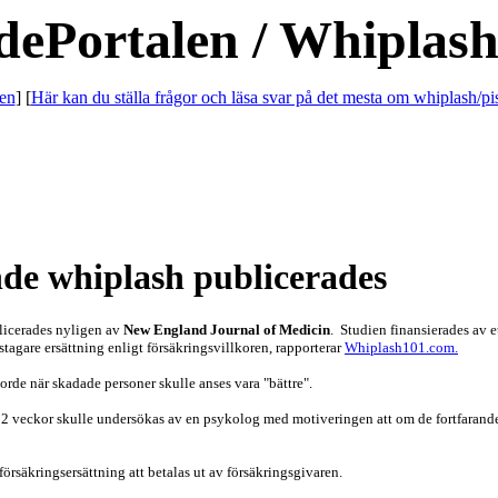
dePortalen / Whiplash
en
] [
Här kan du ställa frågor och läsa svar på det mesta om whiplash/pi
de whiplash publicerades
blicerades nyligen av
New England Journal of Medicin
. Studien finansierades av 
gstagare ersättning enligt försäkringsvillkoren, rapporterar
Whiplash101.com.
orde när skadade personer skulle anses vara "bättre".
12 veckor skulle undersökas av en psykolog med motiveringen att om de fortfarande h
örsäkringsersättning att betalas ut av försäkringsgivaren.