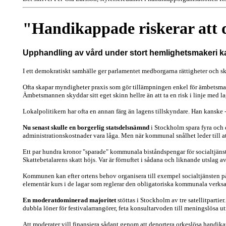
"Handikappade riskerar att 
Upphandling av vård under stort hemlighetsmakeri kan 
I ett demokratiskt samhälle ger parlamentet medborgarna rättigheter och sk
Ofta skapar myndigheter praxis som gör tillämpningen enkel för ämbetsmanne
Ämbetsmannen skyddar sitt eget skinn hellre än att ta en risk i linje med 
Lokalpolitikern har ofta en annan färg än lagens tillskyndare. Han kanske -
Nu senast skulle en borgerlig statsdelsnämnd
i Stockholm spara fyra och 
administrationskostnader vara låga. Men när kommunal snålhet leder till a
Ett par hundra kronor "sparade" kommunala biståndspengar för socialtjänst 
Skattebetalarens skatt höjs. Var är förnuftet i sådana och liknande utslag av
Kommunen kan efter ortens behov organisera till exempel socialtjänsten på
elementär kurs i de lagar som reglerar den obligatoriska kommunala verks
En moderatdominerad majoritet
stöttas i Stockholm av tre satellitpart
dubbla löner för festivalarrangörer, feta konsultarvoden till meningslösa u
Att moderater vill finansiera sådant genom att deportera orkeslösa handik