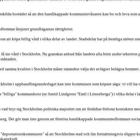
ärskilda bostäder så att den handikappade kommuninvånaren kan bo och leva som a
lemmar åtnjuter grundlagarnas rättigheter.
 att köpa billig vård i olika delar av landet. Stadsdelar har på hemliga möten u
sin vård i Stockholm. Nu granskas anbud från landets alla hörn under sekretess p
e månaden.
med samma kvalitet i Stockholm måste nämnden välja det avlägset belägna hemmet. I
ockholm i upphandlingsunderlaget kan inte kommunen som köpare säga: vi vill ha
iga" kommandoror (se Astrid Lindgrens "Emil i Lönneberga") i olika delar i lande
n vad bryr sig Stockholms politiska majoritet om att föräldrar förlorar kontakten m
sorg. Det gör man inte genom att förstöra handikappade kommunmedlemmars sociala 
portationskommunen" så att Stockholms stad och län fortsättningsvis slipper kost
kattekraft.