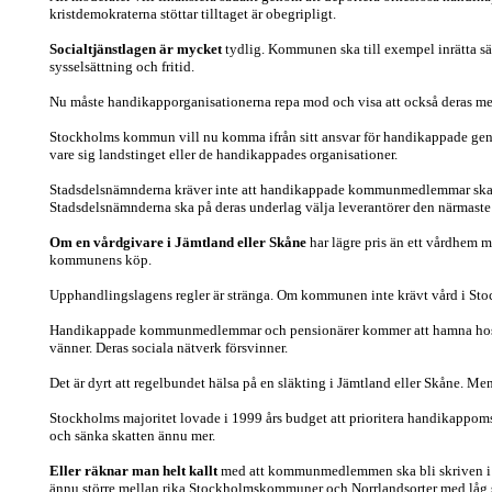
kristdemokraterna stöttar tilltaget är obegripligt.
Socialtjänstlagen är mycket
tydlig. Kommunen ska till exempel inrätta s
sysselsättning och fritid.
Nu måste handikapporganisationerna repa mod och visa att också deras med
Stockholms kommun vill nu komma ifrån sitt ansvar för handikappade genom
vare sig landstinget eller de handikappades organisationer.
Stadsdelsnämnderna kräver inte att handikappade kommunmedlemmar ska få 
Stadsdelsnämnderna ska på deras underlag välja leverantörer den närmast
Om en vårdgivare i Jämtland eller Skåne
har lägre pris än ett vårdhem 
kommunens köp.
Upphandlingslagens regler är stränga. Om kommunen inte krävt vård i St
Handikappade kommunmedlemmar och pensionärer kommer att hamna hos "bill
vänner. Deras sociala nätverk försvinner.
Det är dyrt att regelbundet hälsa på en släkting i Jämtland eller Skåne. Me
Stockholms majoritet lovade i 1999 års budget att prioritera handikappom
och sänka skatten ännu mer.
Eller räknar man helt kallt
med att kommunmedlemmen ska bli skriven i "de
ännu större mellan rika Stockholmskommuner och Norrlandsorter med låg s