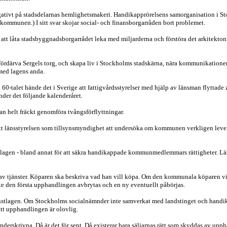
gativt på stadsdelarnas hemlighetsmakeri. Handikapprörelsens samorganisation i S
kommunen.) I sitt svar skojar social- och finansborgarråden bort problemet.
för att låta stadsbyggnadsborgarrådet leka med miljarderna och förstöra det arkitek
tt fördärva Sergels torg, och skapa liv i Stockholms stadskärna, nära kommunikati
 med lagens anda.
å 60-talet hände det i Sverige att fattigvårdsstyrelser med hjälp av länsman flytta
nder det följande kalenderåret.
kan helt fräckt genomföra tvångsförflyttningar.
ett länsstyrelsen som tillsynsmyndighet att undersöka om kommunen verkligen lev
r lagen - bland annat för att säkra handikappade kommunmedlemmars rättigheter. Lä
 av tjänster. Köparen ska beskriva vad han vill köpa. Om den kommunala köparen vill
åste den första upphandlingen avbrytas och en ny eventuellt påbörjas.
tjänstlagen. Om Stockholms socialnämnder inte samverkat med landstinget och handi
att upphandlingen är olovlig.
 underskrivna. Då är det för sent. Då existerar bara säljarnas rätt som skyddas av up