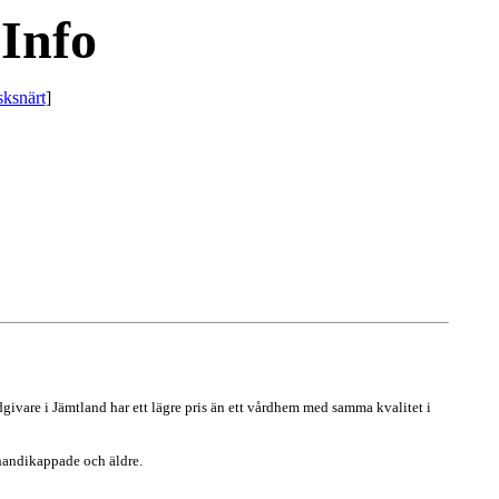
Info
sksnärt
]
vare i Jämtland har ett lägre pris än ett vårdhem med samma kvalitet i
 handikappade och äldre.