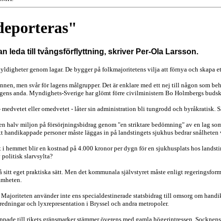
deporteras"
leda till tvångsförflyttning, skriver Per-Ola Larsson.
yldigheter genom lagar. De bygger på folkmajoritetens vilja att förnya och skapa et
n, men svår för lagens målgrupper. Det är enklare med ett nej till någon som behöv
lagens anda. Myndighets-Sverige har glömt förre civilministern Bo Holmbergs budska
 medvetet eller omedvetet - låter sin administration bli tungrodd och byråkratisk. Så
en halv miljon på försörjningsbidrag genom "en striktare bedömning" av en lag som e
tt handikappade personer måste läggas in på landstingets sjukhus bedrar snålheten 
i hemmet blir en kostnad på 4.000 kronor per dygn för en sjukhusplats hos landstin
 politisk slarvsylta?
 sitt eget praktiska sätt. Men det kommunala självstyret måste enligt regeringsfor
amheten.
ier. Majoriteten använder inte ens specialdestinerade statsbidrag till omsorg om h
tredningar och lyxrepresentation i Bryssel och andra metropoler.
appade till rikets gränsmarker stämmer överens med gamla högerintressen. Socknens