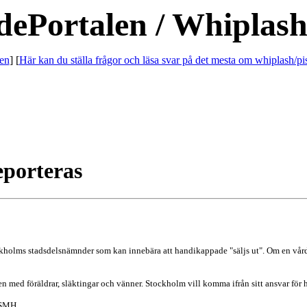
dePortalen / Whiplash
en
] [
Här kan du ställa frågor och läsa svar på det mesta om whiplash/pi
eporteras
olms stadsdelsnämnder som kan innebära att handikappade "säljs ut". Om en vårdgi
ten med föräldrar, släktingar och vänner. Stockholm vill komma ifrån sitt ansvar för
RSMH.