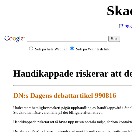
Ska
[
Blogg
Sök på hela Webben
Sök på Whiplash Info
Handikappade riskerar att d
DN:s Dagens debattartikel 990816
Under stort hemlighetsmakeri pågår upphandling av handikappvård i Stockh
Stockholm måste valet falla på det billigare alternativet.
Handikappade riskerar att få bryta upp ur sin sociala miljö, förlora kontak
Det skriver Per-Ola Larsson, styrelseledamot i handikapporganisationen 