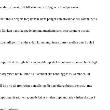
tockholm har skrivit till kommunledningen och vädjat om att
toniskt unika Sergels torg kanske hans pengar kan användas till kommunens
oner. Där kan handikappade kommunmedlemmar stötta varandra i social
de zigenarläger till andra sidan kommungränsen natten mellan den 1 och 2
er upp till de rättigheter som handikappade kommunmedlemmar har enligt
nsstyrelsen har nu funnit att ärendet ska handläggas av Nämnden för
 ha pris på grönrutigt bomullstyg får han efter anbudstidens slut inte
kapporganisationerna, om de krävt att den upphandlade vården ska ges i
phandlingslagen.