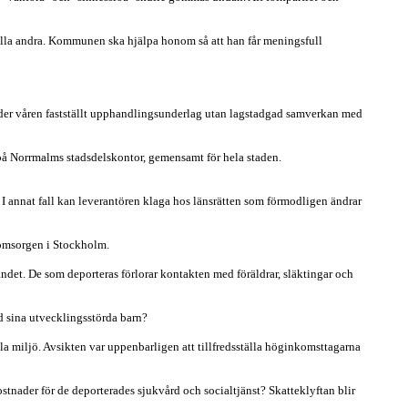
lla andra. Kommunen ska hjälpa honom så att han får meningsfull
nder våren fastställt upphandlingsunderlag utan lagstadgad samverkan med
å Norrmalms stadsdelskontor, gemensamt för hela staden.
 annat fall kan leverantören klaga hos länsrätten som förmodligen ändrar
 omsorgen i Stockholm.
t. De som deporteras förlorar kontakten med föräldrar, släktingar och
ed sina utvecklingsstörda barn?
miljö. Avsikten var uppenbarligen att tillfredsställa höginkomsttagarna
nader för de deporterades sjukvård och socialtjänst? Skatteklyftan blir