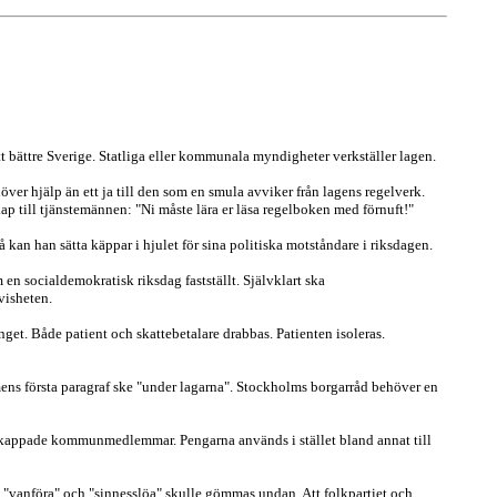
t bättre Sverige. Statliga eller kommunala myndigheter verkställer lagen.
er hjälp än ett ja till den som en smula avviker från lagens regelverk.
p till tjänstemännen: "Ni måste lära er läsa regelboken med förnuft!"
 kan han sätta käppar i hjulet för sina politiska motståndare i riksdagen.
n socialdemokratisk riksdag fastställt. Självklart ska
visheten.
get. Både patient och skattebetalare drabbas. Patienten isoleras.
mens första paragraf ske "under lagarna". Stockholms borgarråd behöver en
andikappade kommunmedlemmar. Pengarna används i stället bland annat till
 "vanföra" och "sinnesslöa" skulle gömmas undan. Att folkpartiet och