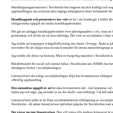
Handikapporganisationer i Stockholm har reagerat mycket kraftigt och ne
upphandlingen ska avbrytas (den lagliga möjligheten finns fortfarande för 
Handikappade och pensionärer har rätt
att bo i sin hembygd. I stället 
obligatoriska uppgift att inrätta handikappbostäder.
Det går att anlägga handikappbostäder över järnvägsspåren i city, utan a
gemenskap och få lätt att nå sina anhöriga. Det vore en socialtjänst i linje
Jag trodde att begreppet tvångsförflyttning inte fanns i Sverige. Ända in p
november för att slippa sina sociala kostnader för denna minoritetsgrupp u
Jag trodde allt detta var historia. Men en borgerlig majoritet i Stockholm 
Riksförbundet för social och mental hälsa i Stockholms län, RSMH, har b
riksdagens beslut i socialtjänstlagen.
Länsstyrelsen ska enligt socialtjänstlagen följa hur kommunerna tillämpa
offentlig upphandling.
Den nämndens uppgift är att
bevaka leverantörers rätt - inte köparnas val
ändra sig och säga: jag menade ju att det skulle vara rödrutigt. I så fall m
Länsstyrelsens plikt är att följa socialnämndernas tillämpning av social
Stockholm - då måste länsstyrelsen självklart påpeka för Stockholms stad 
Det vågar nu inte länsstyrelsen
. Den vill vänta tills stadens köpeavtal är