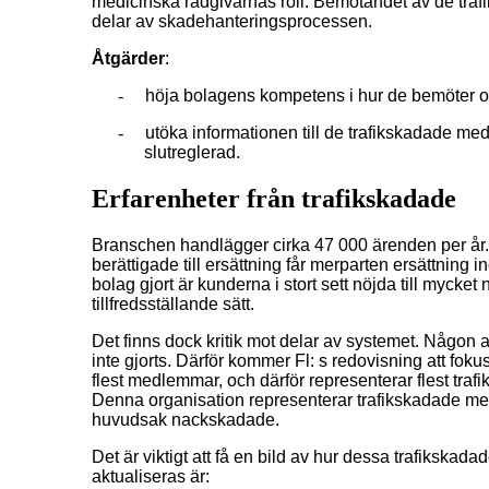
medicinska rådgivarnas roll. Bemötandet av de trafi
delar av skadehanteringsprocessen.
Åtgärder
:
-
höja bolagens kompetens i hur de bemöter oc
-
utöka informationen till de trafikskadade me
slutreglerad.
Erfarenheter från trafikskadade
Branschen handlägger cirka 47 000 ärenden per år.
berättigade till ersättning får merparten ersättnin
bolag gjort är kunderna i stort sett nöjda till myck
tillfredsställande sätt.
Det finns dock kritik mot delar av systemet. Någon 
inte gjorts. Därför kommer Fl: s redovisning att foku
flest medlemmar, och därför representerar flest traf
Denna organisation representerar trafikskadade med
huvudsak nackskadade.
Det är viktigt att få en bild av hur dessa trafikska
aktualiseras är: