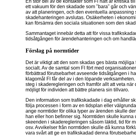
En stor del av de kontakter som Fl haft är kritiska t
ett vakuum för den skadade som "bara" går och vänt
av att planeringen, och den eventuella anpassning 
skadehanteringen avslutas. Osäkerheten i ekonomin 
kan försämra den sociala situationen som den skad
Sammantaget innebär detta att för vissa trafikskadad
tidsåtgången för ärendehanteringen och om handl
Förslag på normtider
Det är viktigt att den som skadas ges bästa möjliga 
socialt. Av de samtal som Fl fört med organisatione
förbättrad förutsebarhet avseende tidsåtgången i 
klagomål Fl får del av i den löpande verksamheten. D
steg i skaderegleringen och framför allt att veta nä
möjligt för individen att bättre planera sin tillvaro.
Den information som trafikskadade i dag erhåller sk
följa processen i form av en tidsplan eller välgrun
ange normtider för olika typer av ärenden skulle de
han eller hon befinner sig. Normtiden skulle kunna u
skeenden i skaderegleringen såsom läktid, tid för m
osv. Avvikelser från normtiden skulle då kunna förkla
vara svårt att ge en trafikskadad denna förutsebarhe