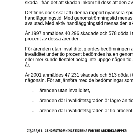
skada - från det att skadan inkom till dess att den a
Det finns dock skäl att i denna rapport nyansera sp
handläggningstid. Med genomströmningstid menas den 
avslutad. Med aktiv handläggningstid menas den akti
År 1997 anmäldes 40 296 skadade och 578 döda i t
procent av dessa ärenden.
För ärenden utan invaliditet gjordes bedömningen 
invaliditet under tio procent bedömdes ha en genomst
eller mer kunde flertalet bolag inte uppge någon ti
år.
År 2001 anmäldes 47 231 skadade och 513 döda i tra
någonsin. För att jämföra med de bedömningar som g
-
ärenden utan invaliditet,
-
ärenden där invaliditetsgraden är lägre än ti
-
ärenden där invaliditetsgraden är tio procent