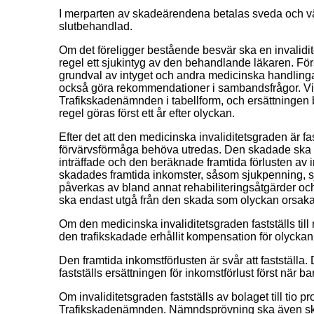
I merparten av skadeärendena betalas sveda och vä
slutbehandlad.
Om det föreligger bestående besvär ska en invalidit
regel ett sjukintyg av den behandlande läkaren. F
grundval av intyget och andra medicinska handlinga
också göra rekommendationer i sambandsfrågor. Vis
Trafikskadenämnden i tabellform, och ersättningen b
regel göras först ett år efter olyckan.
Efter det att den medicinska invaliditetsgraden är f
förvärvsförmåga behöva utredas. Den skadade ska k
inträffade och den beräknade framtida förlusten av
skadades framtida inkomster, såsom sjukpenning, 
påverkas av bland annat rehabiliteringsåtgärder och 
ska endast utgå från den skada som olyckan orsak
Om den medicinska invaliditetsgraden fastställs till 
den trafikskadade erhållit kompensation för olyckan
Den framtida inkomstförlusten är svår att fastställa.
fastställs ersättningen för inkomstförlust först när bar
Om invaliditetsgraden fastställs av bolaget till tio
Trafikskadenämnden. Nämndsprövning ska även ske v