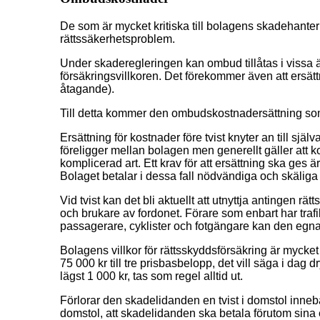
De som är mycket kritiska till bolagens skadehanterin
rättssäkerhetsproblem.
Under skaderegleringen kan ombud tillåtas i vissa 
försäkringsvillkoren. Det förekommer även att ersättni
åtagande).
Till detta kommer den ombudskostnadersättning som
Ersättning för kostnader före tvist knyter an till sj
föreligger mellan bolagen men generellt gäller att ko
komplicerad art. Ett krav för att ersättning ska ges 
Bolaget betalar i dessa fall nödvändiga och skälig
Vid tvist kan det bli aktuellt att utnyttja antingen r
och brukare av fordonet. Förare som enbart har trafi
passagerare, cyklister och fotgängare kan den egn
Bolagens villkor för rättsskyddsförsäkring är mycke
75 000 kr till tre prisbasbelopp, det vill säga i dag
lägst 1 000 kr, tas som regel alltid ut.
Förlorar den skadelidanden en tvist i domstol inneb
domstol, att skadelidanden ska betala förutom sin