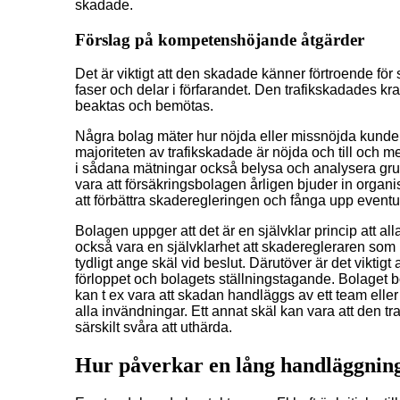
skadade.
Förslag på kompetenshöjande åtgärder
Det är viktigt att den skadade känner förtroende för
faser och delar i förfarandet. Den trafikskadades kr
beaktas och bemötas.
Några bolag mäter hur nöjda eller missnöjda kunde
majoriteten av trafikskadade är nöjda och till och m
i sådana mätningar också belysa och analysera grupp
vara att försäkringsbolagen årligen bjuder in organi
att förbättra skaderegleringen och fånga upp eventu
Bolagen uppger att det är en självklar princip att al
också vara en självklarhet att skaderegleraren som hu
tydligt ange skäl vid beslut. Därutöver är det viktig
förloppet och bolagets ställningstagande. Bolaget 
kan t ex vara att skadan handläggs av ett team eller a
alla invändningar. Ett annat skäl kan vara att den tr
särskilt svåra att uthärda.
Hur påverkar en lång handläggning