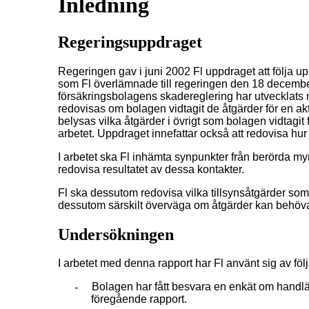
Inledning
Regeringsuppdraget
Regeringen gav i juni 2002 Fl uppdraget att följa u
som Fl överlämnade till regeringen den 18 december
försäkringsbolagens skadereglering har utvecklats n
redovisas om bolagen vidtagit de åtgärder för en a
belysas vilka åtgärder i övrigt som bolagen vidtagit
arbetet. Uppdraget innefattar också att redovisa hu
I arbetet ska Fl inhämta synpunkter från berörda m
redovisa resultatet av dessa kontakter.
Fl ska dessutom redovisa vilka tillsynsåtgärder som 
dessutom särskilt överväga om åtgärder kan behöva
Undersökningen
I arbetet med denna rapport har Fl använt sig av föl
-
Bolagen har fått besvara en enkät om handlä
föregående rapport.