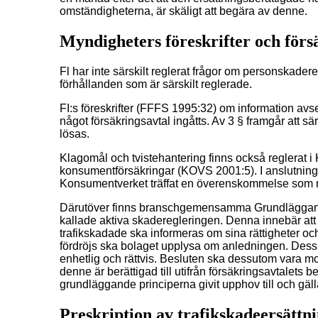
omständigheterna, är skäligt att begära av denne.
Myndigheters föreskrifter och förs
Fl har inte särskilt reglerat frågor om personskadereg
förhållanden som är särskilt reglerade.
FI:s föreskrifter (FFFS 1995:32) om information avs
något försäkringsavtal ingåtts. Av 3 § framgår att s
lösas.
Klagomål och tvistehantering finns också reglerat i 
konsumentförsäkringar (KOVS 2001:5). I anslutning 
Konsumentverket träffat en överenskommelse som när
Därutöver finns branschgemensamma Grundläggande
kallade aktiva skaderegleringen. Denna innebär att
trafikskadade ska informeras om sina rättigheter 
fördröjs ska bolaget upplysa om anledningen. Dess
enhetlig och rättvis. Besluten ska dessutom vara m
denne är berättigad till utifrån försäkringsavtalet
grundläggande principerna givit upphov till och gäll
Preskription av trafikskadeersättni