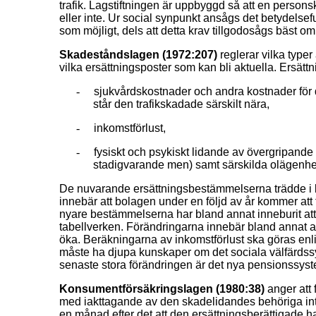
trafik. Lagstiftningen är uppbyggd så att en persons
eller inte. Ur social synpunkt ansågs det betydelsef
som möjligt, dels att detta krav tillgodosågs bäst o
Skadeståndslagen (1972:207)
reglerar vilka typer
vilka ersättningsposter som kan bli aktuella. Ersättn
-
sjukvårdskostnader och andra kostnader för 
står den trafikskadade särskilt nära,
-
inkomstförlust,
-
fysiskt och psykiskt lidande av övergripande 
stadigvarande men) samt särskilda olägenhete
De nuvarande ersättningsbestämmelserna trädde i kr
innebär att bolagen under en följd av år kommer att
nyare bestämmelserna har bland annat inneburit at
tabellverken. Förändringarna innebär bland annat a
öka. Beräkningarna av inkomstförlust ska göras enl
måste ha djupa kunskaper om det sociala välfärds
senaste stora förändringen är det nya pensionssyst
Konsumentförsäkringslagen (1980:38)
anger att 
med iakttagande av den skadelidandes behöriga intr
en månad efter det att den ersättningsberättigade h