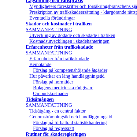
Lagstiftning och rättspraxis
Myndigheters föreskrifter och försäkringsbranschens sjä
Preskription av trafikskadeersättning - klargörande rätts
Eventuella förändringar
Skador och kostnader i trafiken
SAMMANFATTNING
Utveckling av dödade och skadade i trafiken
Kostnadsutvecklingen i skadehanteringen
Erfarenheter från trafikskadade
SAMMANFATTNING
Erfarenheter från trafikskadade
Bemötande
Förslag på kompetenshöjande åtgärder
Hur påverkar en lång handläggningstid
Förslag på normtider
Bolagens medicinska rådgivare
Ombudskostnader
Tidsåtgången
SAMMANFATTNING
Tidsåtgång - en central faktor
Genomströmningstid och handläggningstid
Förslag på förbättrad statistikhantering
Förslag på regressrätt
Rutiner för skaderegleringen