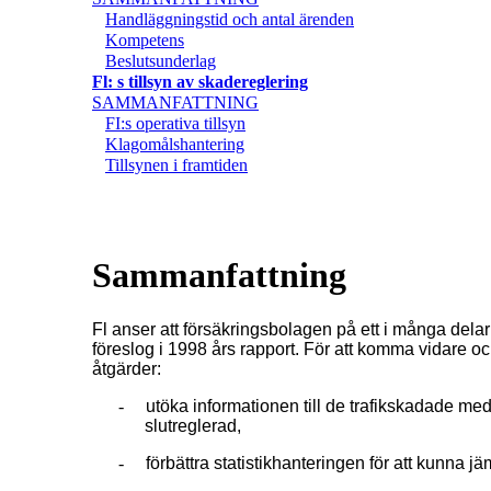
Handläggningstid och antal ärenden
Kompetens
Beslutsunderlag
Fl: s tillsyn av skadereglering
SAMMANFATTNING
FI:s operativa tillsyn
Klagomålshantering
Tillsynen i framtiden
Sammanfattning
Fl anser att försäkringsbolagen på ett i många delar 
föreslog i 1998 års rapport. För att komma vidare oc
åtgärder:
-
utöka informationen till de trafikskadade me
slutreglerad,
-
förbättra statistikhanteringen för att kunna 