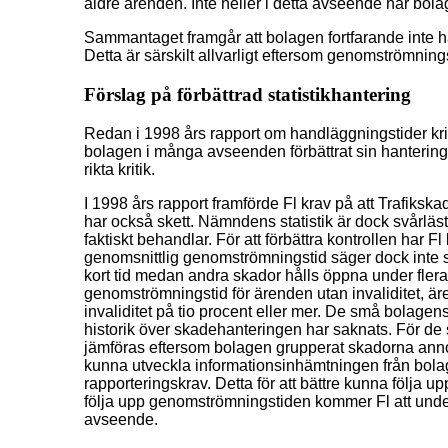
äldre ärenden. Inte heller i detta avseende har bola
Sammantaget framgår att bolagen fortfarande inte ha
Detta är särskilt allvarligt eftersom genomströmning
Förslag på förbättrad statistikhantering
Redan i 1998 års rapport om handläggningstider krit
bolagen i många avseenden förbättrat sin hantering 
rikta kritik.
I 1998 års rapport framförde Fl krav på att Trafikska
har också skett. Nämndens statistik är dock svårläs
faktiskt behandlar. För att förbättra kontrollen har 
genomsnittlig genomströmningstid säger dock inte sä
kort tid medan andra skador hålls öppna under flera
genomströmningstid för ärenden utan invaliditet, ä
invaliditet på tio procent eller mer. De små bolagens 
historik över skadehanteringen har saknats. För de 
jämföras eftersom bolagen grupperat skadorna annorl
kunna utveckla informationsinhämtningen från bolagen
rapporteringskrav. Detta för att bättre kunna följa u
följa upp genomströmningstiden kommer Fl att under
avseende.