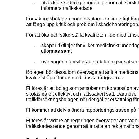
-
utveckla skaderegleringen, genom att särski
informera trafikskadade.
Försäkringsbolagen bör dessutom kontinuerligt föra
att fånga upp kritik och problem i skadehanteringen
För att öka och säkerställa kvaliteten i de medicin
-
skapar riktlinjer för vilket medicinskt under
utformas samt
-
överväger intensifierade utbildningsinsatser 
Bolagen bör dessutom överväga att anlita medicinsk e
kvalitetsfrågor för de medicinska rådgivarna.
Fl föreslår att bolag som ansöker om koncession av 
skötas på ett effektivt och rättssäkert sätt. Därutöve
trafikförsäkringsbolagen när det gäller ersättning fö
Fl kommer att delvis ändra rapporteringskraven på fö
Fl föreslår vidare att regeringen överväger ändrade
trafikskadeärende genom att inrätta en reklamatio