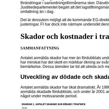
förändringar i samordningsförmånerna sker. Därutöve
Justitiedepartementet begärt att det lagstiftningsmä
omfattning än i dag.
Det är dessutom möjligt att de kommande EG-direkt
justeringar. Fl har dock inte närmare undersökt den
Skador och kostnader i tr
SAMMANFATTNING
Antalet anmälda skador har mer än fördubblats under
har minskat har det skett en märkbar ökning av svår
bemärkelse. Dessa ärenden tar tid att utreda och m
Utveckling av dödade och skada
Antalet anmälda skador har ökat dramatiskt. År 19
anmälda skadade fördubblats, och under år 2001 a
något under motsvarande period.