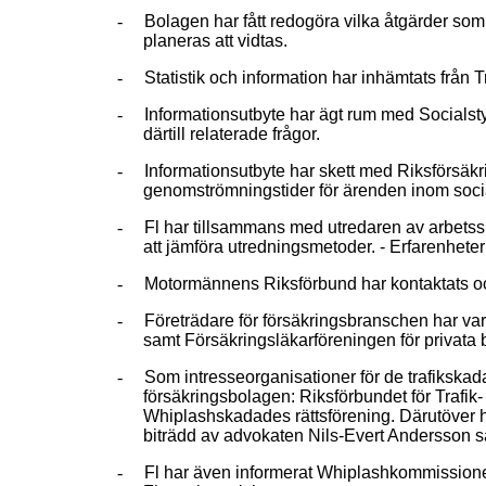
-
Bolagen har fått redogöra vilka åtgärder som
planeras att vidtas.
-
Statistik och information har inhämtats från
-
Informationsutbyte har ägt rum med Socials
därtill relaterade frågor.
-
Informationsutbyte har skett med Riksförsäk
genomströmningstider för ärenden inom soci
-
Fl har tillsammans med utredaren av arbets
att jämföra utredningsmetoder. - Erfarenheter 
-
Motormännens Riksförbund har kontaktats oc
-
Företrädare för försäkringsbranschen har va
samt Försäkringsläkarföreningen för privata 
-
Som intresseorganisationer för de trafikska
försäkringsbolagen: Riksförbundet för Trafi
Whiplashskadades rättsförening. Därutöver h
biträdd av advokaten Nils-Evert Andersson s
-
Fl har även informerat Whiplashkommissione