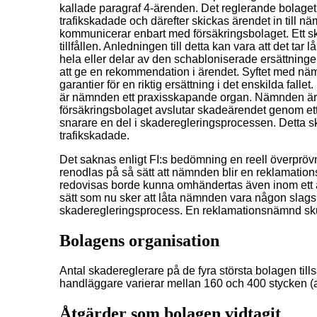
kallade paragraf 4-ärenden. Det reglerande bolage
trafikskadade och därefter skickas ärendet in till 
kommunicerar enbart med försäkringsbolaget. Ett s
tillfållen. Anledningen till detta kan vara att det tar
hela eller delar av den schabloniserade ersättninge
att ge en rekommendation i ärendet. Syftet med nämn
garantier för en riktig ersättning i det enskilda fall
är nämnden ett praxisskapande organ. Nämnden är d
försäkringsbolaget avslutar skadeärendet genom et
snarare en del i skaderegleringsprocessen. Detta sk
trafikskadade.
Det saknas enligt FI:s bedömning en reell överpröv
renodlas på så sätt att nämnden blir en reklamati
redovisas borde kunna omhändertas även inom ett all
sätt som nu sker att låta nämnden vara någon slags
skaderegleringsprocess. En reklamationsnämnd skul
Bolagens organisation
Antal skadereglerare på de fyra största bolagen ti
handläggare varierar mellan 160 och 400 stycken (a
Åtgärder som bolagen vidtagit