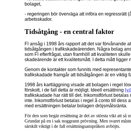
bolaget,
- regeringen bör överväga att införa en regressrätt (å
arbetsskador.
Tidsåtgång - en central faktor
Fl ansåg i 1998 års rapport att det var förvånande at
tidsåtgången i trafikskadeärenden. Några bolag ansåg 
som Fl efterfrågat, utan framhöll att kvaliteten skull
skadeärende är ett kvalitetsmått. I detta mått ligger 
Genom de kontakter som funnits med representante
trafikskadade framgår att tidsåtgången är en viktig fa
1998 års kartläggning visade att bolagen i regel 
förskott, i de fall detta är möjligt. Ideell ersättning
[vi
trafikskadade har rätt till det. Inkomstförlust betala
inte. Inkomstförlust betalas i regel å conto till dess 
med ersättningen betalar bolagen dröjsmålsränta.
För den som begär ersättning är det av största vikt att så s
Grundat på en i sak noggrann prövning. Men svaret måste oc
särskilt viktigt i de fall ersättningsanspråken avböjts.