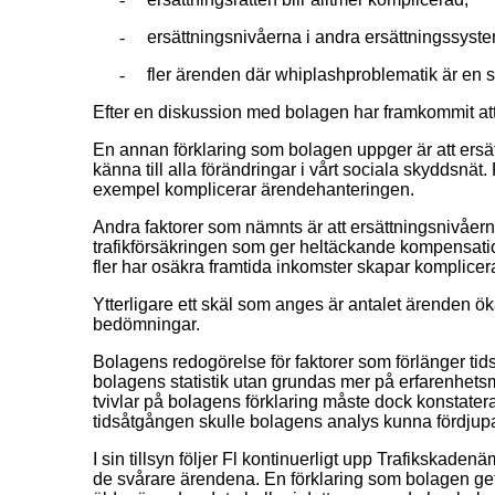
-
ersättningsnivåerna i andra ersättningssyst
-
fler ärenden där whiplashproblematik är en s
Efter en diskussion med bolagen har framkommit att
En annan förklaring som bolagen uppger är att ersätt
känna till alla förändringar i vårt sociala skyddsnät
exempel komplicerar ärendehanteringen.
Andra faktorer som nämnts är att ersättningsnivåern
trafikförsäkringen som ger heltäckande kompensation
fler har osäkra framtida inkomster skapar komplice
Ytterligare ett skäl som anges är antalet ärenden öka
bedömningar.
Bolagens redogörelse för faktorer som förlänger tids
bolagens statistik utan grundas mer på erfarenhets
tvivlar på bolagens förklaring måste dock konstatera
tidsåtgången skulle bolagens analys kunna fördjupa
I sin tillsyn följer Fl kontinuerligt upp Trafikskaden
de svårare ärendena. En förklaring som bolagen gett 