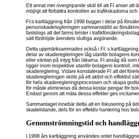
Ett annat mer övergripande skäl till att Fl anser att d
möjligt att förbättra kontrollen av trafikskadorna och
FI:s kartläggning från 1998 bygger i delar på förs
personskaderegleringen
sammanställd av försäkrin
fastslogs att det fanns brister i trafikförsäkringsb
sätt fördröjde ärendets slutliga avgörande.
Detta uppmärksammades också i Fl: s kartläggning, 
delar av skaderegleringen låg utanför bolagens kon
eller väntan på intyg från läkarna. Fl ansåg då so
ligger inom respektive utanför bolagens kontroll, in
skadereglering. Vidare konstaterade Fl att det föreli
skaderegleringen sköts på ett aktivt och effektivt s
för hela skaderegleringsprocessen och skapa godt
för måste elimineras då dessa kostar pengar för bola
Endast genom att mäta dessa effekter ges incitament
Sammantaget innebär detta att en fokusering på tidså
skadelidande, dels för en effektiv hantering hos bol
Genomströmningstid och handläggn
I 1998 års kartläggning användes ordet handläggning