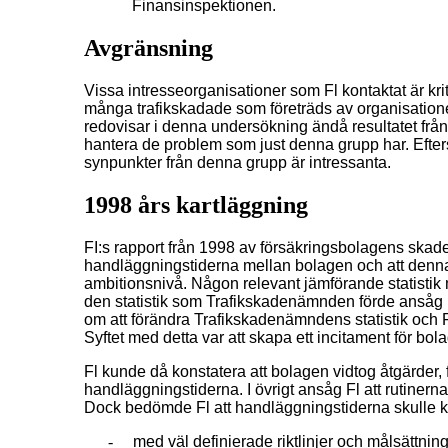
Finansinspektionen.
Avgränsning
Vissa intresseorganisationer som Fl kontaktat är krit
många trafikskadade som företräds av organisatione
redovisar i denna undersökning ändå resultatet från d
hantera de problem som just denna grupp har. Efterso
synpunkter från denna grupp är intressanta.
1998 års kartläggning
FI:s rapport från 1998 av försäkringsbolagens skade
handläggningstiderna mellan bolagen och att denna 
ambitionsnivå. Någon relevant jämförande statistik
den statistik som Trafikskadenämnden förde ansåg
om att förändra Trafikskadenämndens statistik och Fl 
Syftet med detta var att skapa ett incitament för bo
Fl kunde då konstatera att bolagen vidtog åtgärder, fr
handläggningstiderna. I övrigt ansåg Fl att rutinern
Dock bedömde Fl att handläggningstiderna skulle
-
med väl definierade riktlinjer och målsättnin