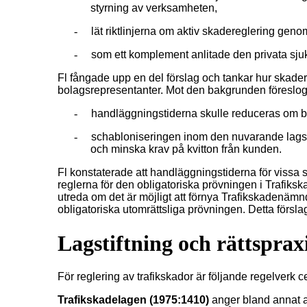
styrning av verksamheten,
-
lät riktlinjerna om aktiv skadereglering gen
-
som ett komplement anlitade den privata sjuk
Fl fångade upp en del förslag och tankar hur skade
bolagsrepresentanter. Mot den bakgrunden föreslog 
-
handläggningstiderna skulle reduceras om bra
-
schabloniseringen inom den nuvarande lagsti
och minska krav på kvitton från kunden.
Fl konstaterade att handläggningstiderna för vis
reglerna för den obligatoriska prövningen i Trafiks
utreda om det är möjligt att förnya Trafikskadenäm
obligatoriska utomrättsliga prövningen. Detta förslag 
Lagstiftning och rättsprax
För reglering av trafikskador är följande regelverk c
Trafikskadelagen (1975:1410)
anger bland annat at