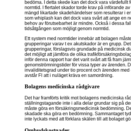
bedöma. I detta skede kan det dock vara värdefullt f
normtid. I flertalet skador torde krav på införande av
mängd likartade skadehändelser som resulterar i en
som whiplash kan det dock vara svårt att ange en no
behov av förutsebarhet är mindre. Också i dessa fall 
tidsåtgången som möjligt genom normtid.
Ett system med normtider innebär att bolagen måst
grupperingar varav t ex akutskador är en grupp. De
grupperingar, förslagsvis grundade på medicinsk di
det möjligt att jämföra de olika trafikförsäkringsb
inför denna rapport har det varit svårt att få fram jä
genomströmningstider för vissa typer av ärenden. De
invaliditetsgrad under tio procent och ärenden med
avstår Fl att i nuläget kräva en samordning.
Bolagens medicinska rådgivare
Det har framförts kritik mot bolagens medicinska rådg
ställningstagande inte i alla delar grundar sig på de
måste göra en försäkringsmedicinsk bedömning. Det k
skadade ska göra en bedömning. Sammantaget tyder 
inte lyckats med att förklara skälen till att bolage
Ombudskostnader