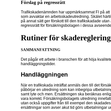
Förslag på regressrätt
Trafikskadenämnden har uppmärksammat Fl på att a
som avvaktar en arbetsskadeutredning. Skälet härtill 
på annat sätt ger förskott till den trafikskadade u
regressrätt för försäkringsbolagen i dessa avseend
Rutiner för skadereglerin
SAMMANFATTNING
Det pågår ett arbete i branschen för att höja kvalite
handläggningstider.
Handläggningen
När en trafikskada inträffat anmäls den till det förs
påbörjar en utredning som kan inbegripa utbetalning
samt lyte och men. Ersättningen ska beräknas enligt
vara korrekt. Försäkringsbolagets utredning innefatt
utan också uppgifter från till exempel den skadade
ersättningar som avser akut tid görs utbetalningar und