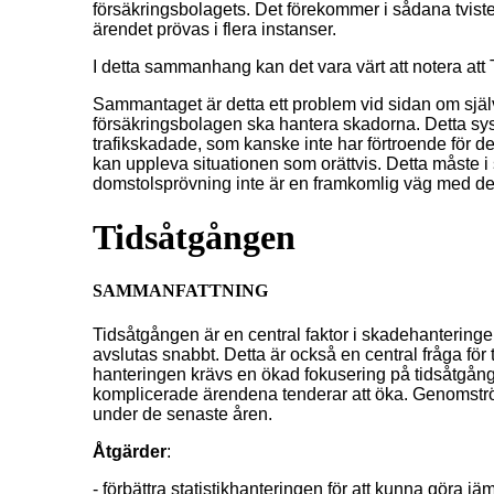
försäkringsbolagets. Det förekommer i sådana tvister 
ärendet prövas i flera instanser.
I detta sammanhang kan det vara värt att notera at
Sammantaget är detta ett problem vid sidan om själ
försäkringsbolagen ska hantera skadorna. Detta sy
trafikskadade, som kanske inte har förtroende för d
kan uppleva situationen som orättvis. Detta måste 
domstolsprövning inte är en framkomlig väg med de
Tidsåtgången
SAMMANFATTNING
Tidsåtgången är en central faktor i skadehanteringen.
avslutas snabbt. Detta är också en central fråga för t
hanteringen krävs en ökad fokusering på tidsåtgång
komplicerade ärendena tenderar att öka. Genomströ
under de senaste åren.
Åtgärder
:
- förbättra statistikhanteringen för att kunna göra 