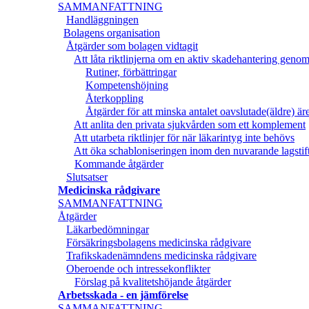
SAMMANFATTNING
Handläggningen
Bolagens organisation
Åtgärder som bolagen vidtagit
Att låta riktlinjerna om en aktiv skadehantering geno
Rutiner, förbättringar
Kompetenshöjning
Återkoppling
Åtgärder för att minska antalet oavslutade(äldre) ä
Att anlita den privata sjukvården som ett komplement
Att utarbeta riktlinjer för när läkarintyg inte behövs
Att öka schabloniseringen inom den nuvarande lagstif
Kommande åtgärder
Slutsatser
Medicinska rådgivare
SAMMANFATTNING
Åtgärder
Läkarbedömningar
Försäkringsbolagens medicinska rådgivare
Trafikskadenämndens medicinska rådgivare
Oberoende och intressekonflikter
Förslag på kvalitetshöjande åtgärder
Arbetsskada - en jämförelse
SAMMANFATTNING