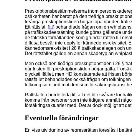
Preskriptionsbestämmelserna inom personskaderegle
osäkerheten har berott på den treåriga preskriptio
treåriga preskriptionstiden börjar löpa när den tra
Ett rättsfall
[iii]
behandlade frågan om en whiplashsk
på trafikskadeersättning kunde göras gällande under
de faktiska förhållanden som grundar rätten till ers
diffusa besvär inte uppfyller kännedomsrekvisitet. Et
kännedomsrekvisitet i 28 § trafikskadelagen och und
Det rättsfallet gällde en annan skadetyp än whipla
Men också den tioåriga preskriptionstiden i 28 § tra
när fristen för preskriptionstiden börjar gälla. Försä
olyckstillfället, men HD konstaterade att fristen börj
rättsfallet behandlades också frågan om tolkningen
tolkning som bröt mot den som försäkringsbranschen
Rättsfallen borde leda till att det blir svårare för 
komma från personer som inte tidigare anmält någo
försäkringsaktuarier med. Det är dock möjligt att det
Eventuella förändringar
En viss utvidgning av regressrätten föreslås i betä