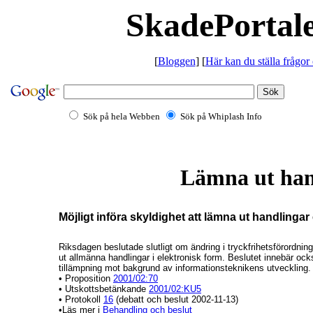
SkadePortale
[
Bloggen
] [
Här kan du ställa frågor
Sök på hela Webben
Sök på Whiplash Info
Lämna ut hand
Möjligt införa skyldighet att lämna ut handlingar
Riksdagen beslutade slutligt om ändring i tryckfrihetsförordning
ut allmänna handlingar i elektronisk form. Beslutet innebär ock
tillämpning mot bakgrund av informationsteknikens utveckling
• Proposition
2001/02:70
• Utskottsbetänkande
2001/02:KU5
• Protokoll
16
(debatt och beslut 2002-11-13)
•Läs mer i
Behandling och beslut