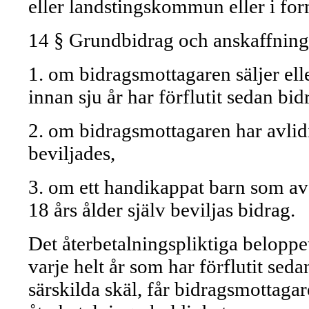
eller landstingskommun eller i for
14 § Grundbidrag och anskaffningsb
1. om bidragsmottagaren säljer ell
innan sju år har förflutit sedan bid
2. om bidragsmottagaren har avlidit
beviljades,
3. om ett handikappat barn som avse
18 års ålder själv beviljas bidrag.
Det återbetalningspliktiga beloppe
varje helt år som har förflutit sed
särskilda skäl, får bidragsmottagare