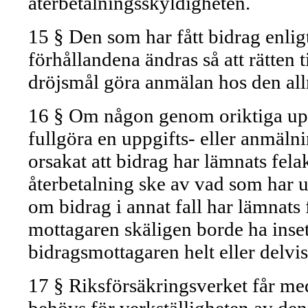
återbetalningsskyldigheten.
15 § Den som har fått bidrag enlig
förhållandena ändras så att rätten t
dröjsmål göra anmälan hos den al
16 § Om någon genom oriktiga uppg
fullgöra en uppgifts- eller anmälni
orsakat att bidrag har lämnats fela
återbetalning ske av vad som har 
om bidrag i annat fall har lämnats 
mottagaren skäligen borde ha insett
bidragsmottagaren helt eller delvis
17 § Riksförsäkringsverket får med