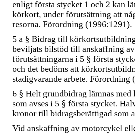
enligt första stycket 1 och 2 kan l
körkort, under förutsättning att n
resorna. Förordning (1996:1291).
5 a § Bidrag till körkortsutbildni
beviljats bilstöd till anskaffning
förutsättningarna i 5 § första stycke
och det bedöms att körkortsutbildni
stadigvarande arbete. Förordning 
6 § Helt grundbidrag lämnas med h
som avses i 5 § första stycket. Ha
kronor till bidragsberättigad som a
Vid anskaffning av motorcykel e