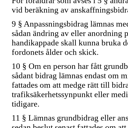
För föräldrar som avses i 5 § and
vid beräkning av anskaffningsbidr
9 § Anpassningsbidrag lämnas med
sådan ändring av eller anordning 
handikappade skall kunna bruka de
fordonets ålder och skick.
10 § Om en person har fått grundbi
sådant bidrag lämnas endast om mins
fattades om att medge rätt till bid
trafiksäkerhetssynpunkt eller med
tidigare.
11 § Lämnas grundbidrag eller ansk
sedan beslut senast fattades om att 