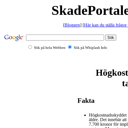
SkadePortale
[
Bloggen
] [
Här kan du ställa frågor
Sök på hela Webben
Sök på Whiplash Info
Högkost
t
Fakta
Högkostnadsskyddet gä
äldre. Det innebär att
7.700 kronor för impla