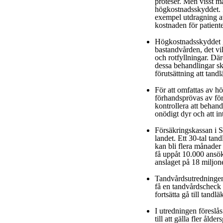
proteser. Men visst ma
högkostnadsskyddet. I
exempel utdragning av 
kostnaden för patiente
Högkostnadsskyddet g
bastandvården, det vi
och rotfyllningar. Där
dessa behandlingar ska
förutsättning att tandl
För att omfattas av 
förhandsprövas av för
kontrollera att behand
onödigt dyr och att in
Försäkringskassan i 
landet. Ett 30-tal tan
kan bli flera månader 
få uppåt 10.000 ansökni
anslaget på 18 miljone
Tandvårdsutredningen 
få en tandvårdscheck 
fortsätta gå till tandlä
I utredningen föreslå
till att gälla fler åld