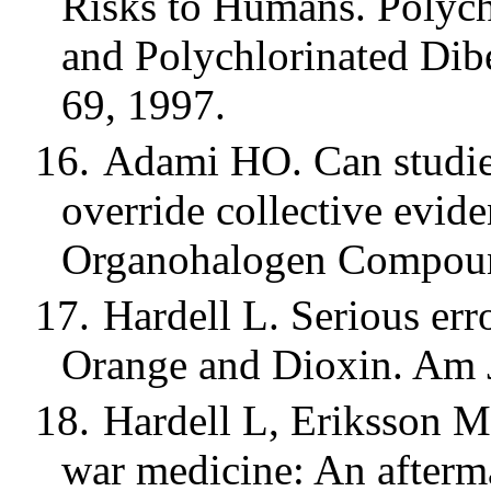
Risks to Humans. Polych
and Polychlorinated Di
69, 1997.
16.
Adami HO. Can studies
override collective evid
Organohalogen Compoun
17.
Hardell L. Serious er
Orange and Dioxin. Am 
18.
Hardell L, Eriksson M
war medicine: An afterma