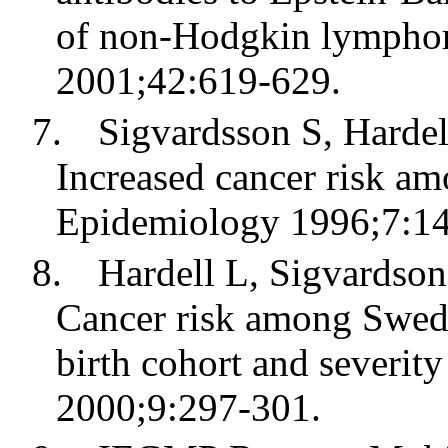
of non-Hodgkin lymph
2001;42:619-629.
7.
Sigvardsson S, Hardel
Increased cancer risk a
Epidemiology 1996;7:1
8.
Hardell L, Sigvardson
Cancer risk among Swedi
birth cohort and severit
2000;9:297-301.