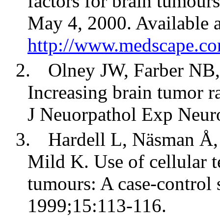
factors for brain tumou
May 4, 2000. Available a
http://www.medscape.c
2.
Olney JW, Farber NB,
Increasing brain tumor ra
J Neuorpathol Exp Neur
3.
Hardell L, Näsman Å,
Mild K. Use of cellular t
tumours: A case-control 
1999;15:113-116.