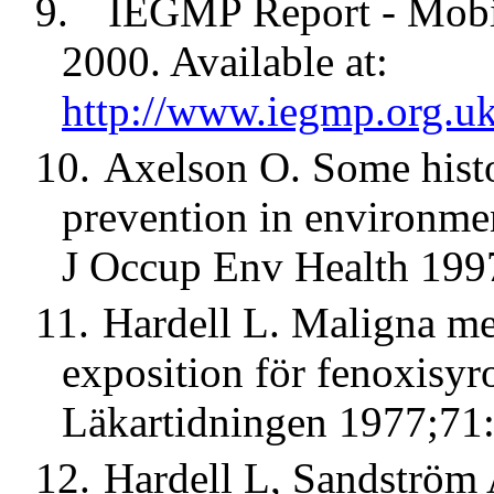
9.
IEGMP Report - Mobi
2000. Available at:
http://www.iegmp.org.
10.
Axelson O. Some histo
prevention in environmen
J Occup Env Health 199
11.
Hardell L. Maligna m
exposition för fenoxisyro
Läkartidningen 1977;71
12.
Hardell L, Sandström A