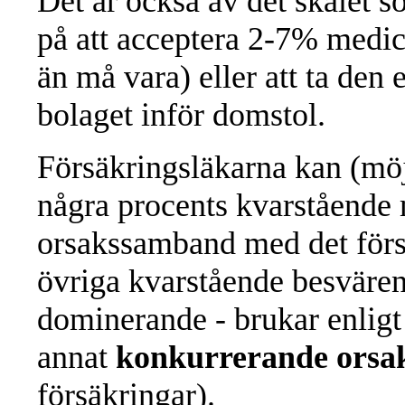
Det är också av det skälet s
på att acceptera 2-7% medic
än må vara) eller att ta de
bolaget inför domstol.
Försäkringsläkarna kan (möj
några procents kvarstående 
orsakssamband med det försä
övriga kvarstående besvären 
dominerande - brukar enligt
annat
konkurrerande ors
försäkringar).