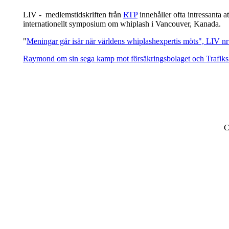
LIV - medlemstidskriften från
RTP
innehåller ofta intressanta
internationellt symposium om whiplash i Vancouver, Kanada.
"
Meningar går isär när världens whiplashexpertis möts", LIV n
Raymond om sin sega kamp mot försäkringsbolaget och Trafik
C