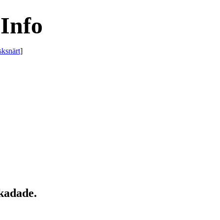
Info
sksnärt
]
skadade.