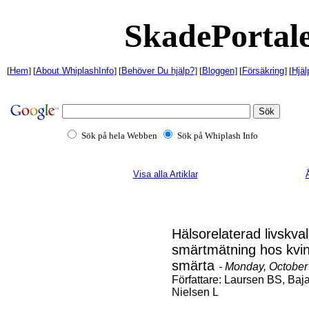
SkadePortale
[
Hem
] [
About WhiplashInfo
] [
Behöver Du hjälp?
] [
Bloggen
] [
Försäkring
] [
Hjäl
Sök på hela Webben
Sök på Whiplash Info
Visa alla Artiklar
Å
Hälsorelaterad livskval
smärtmätning hos kvin
smärta
- Monday, October
Författare: Laursen BS, Baj
Nielsen L