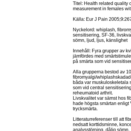
Titel: Health related quality 
measurement in females wit
Källa: Eur J Pain 2005;9:26
Nyckelord: whiplash, fibromy
sensitisering, SF-36, livskv
sömn, ljud, ljus, känslighet
Innehåll: Fyra grupper av kv
jämfördes med smärtstimule
på smärta som vid sensitiser
Alla grupperna bestod av 1
fibromyalgi/whiplashskadade 
båda var muskuloskeletala
som vid central sensitiseri
reheumatoid arthrit.
Livskvalitet var sämst hos 
hade högsta smärtan enligt 
trycksmärta.
Litteraturreferenser till att
nedsatt korttidsminne, konce
analysstörning, dålig sömn, l