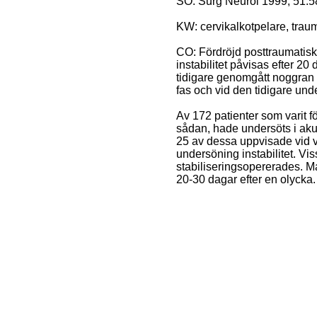
SO: Surg Neurol 1999, 51:5
KW: cervikalkotpelare, trauma
CO: Fördröjd posttraumatisk i
instabilitet påvisas efter 20
tidigare genomgått noggran
fas och vid den tidigare un
Av 172 patienter som varit f
sådan, hade undersöts i akut
25 av dessa uppvisade vid v
undersöning instabilitet. Vis
stabiliseringsopererades. M
20-30 dagar efter en olycka.