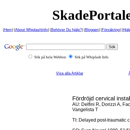
SkadePortale
[
Hem
] [
About WhiplashInfo
] [
Behöver Du hjälp?
] [
Bloggen
] [
Försäkring
] [
Hjäl
Sök på hela Webben
Sök på Whiplash Info
Visa alla Artiklar
Å
Fördröjd cervical instab
AU: Delfini R, Dorizzi A, Fac
Vangelista T
TI: Delayed post-traumatic ce