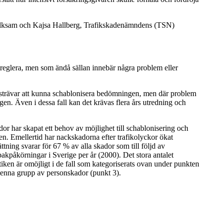
Folksam och Kajsa Hallberg, Trafikskadenämndens (TSN)
reglera, men som ändå sällan innebär några problem eller
ersträvar att kunna schablonisera bedömningen, men där problem
en. Även i dessa fall kan det krävas flera års utredning och
or har skapat ett behov av möjlighet till schablonisering och
en. Emellertid har nackskadorna efter trafikolyckor ökat
ing svarar för 67 % av alla skador som till följd av
bakpåkörningar i Sverige per år (2000). Det stora antalet
tiken är omöjligt i de fall som kategoriserats ovan under punkten
 denna grupp av personskador (punkt 3).