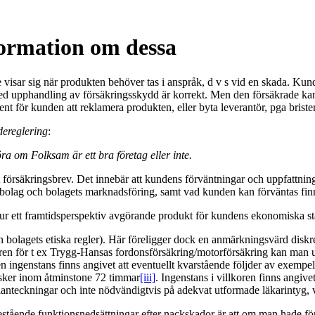
formation om dessa
 visar sig när produkten behöver tas i anspråk, d v s vid en skada. Kun
upphandling av försäkringsskydd är korrekt. Men den försäkrade kan förs
nt för kunden att reklamera produkten, eller byta leverantör, pga briste
dereglering
:
a om Folksam är ett bra företag eller inte.
tt försäkringsbrev. Det innebär att kundens förväntningar och uppfattni
bolag och bolagets marknadsföring, samt vad kunden kan förväntas finn
r ett framtidsperspektiv avgörande produkt för kundens ekonomiska ställ
gen bolagets etiska regler). Här föreligger dock en anmärkningsvärd dis
ren för t ex Trygg-Hansas fordonsförsäkring/motorförsäkring kan man ut
Men ingenstans finns angivet att eventuellt kvarstående följder av exem
å sker inom åtminstone 72 timmar
[iii]
. Ingenstans i villkoren finns angivet
eckningar och inte nödvändigtvis på adekvat utformade läkarintyg, vilk
ående funktionsnedsättningar efter nackskador är att om man hade först