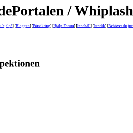
dePortalen / Whiplash
 hjälp?
] [
Bloggen
] [
Försäkring
] [
Hjälp-Forum
] [
Innehåll
] [
Juridik
] [
Behöver du jur
spektionen