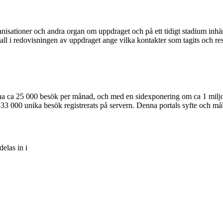
anisationer och andra organ om uppdraget och på ett tidigt stadium inhä
all i redovisningen av uppdraget ange vilka kontakter som tagits och res
dag ha ca 25 000 besök per månad, och med en sidexponering om ca 1 mil
333 000 unika besök registrerats på servern. Denna portals syfte och må
elas in i