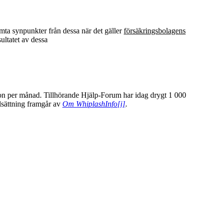
mta synpunkter från dessa när det gäller
försäkringsbolagens
ultatet av dessa
jon per månad. Tillhörande Hjälp-Forum har idag drygt 1 000
lsättning framgår av
Om WhiplashInfo
[i]
.