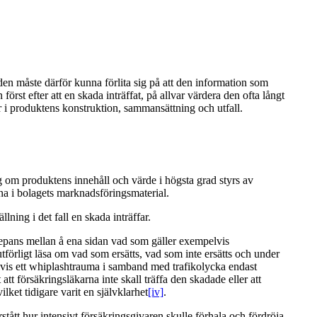
den måste därför kunna förlita sig på att den information som
t efter att en skada inträffat, på allvar värdera den ofta långt
r i produktens konstruktion, sammansättning och utfall.
ng om produktens innehåll och värde i högsta grad styrs av
a i bolagets marknadsföringsmaterial.
ning i det fall en skada inträffar.
krepans mellan å ena sidan vad som gäller exempelvis
förligt läsa om vad som ersätts, vad som inte ersätts och under
pelvis ett whiplashtrauma i samband med trafikolycka endast
 att försäkringsläkarna inte skall träffa den skadade eller att
et tidigare varit en självklarhet
[iv]
.
ått hur intensivt försäkringsgivaren skulle förhala och fördröja