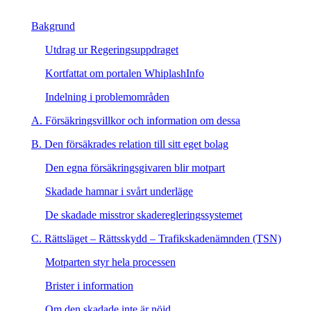
Bakgrund
Utdrag ur Regeringsuppdraget
Kortfattat om portalen WhiplashInfo
Indelning i problemområden
A. Försäkringsvillkor och information om dessa
B. Den försäkrades relation till sitt eget bolag
Den egna försäkringsgivaren blir motpart
Skadade hamnar i svårt underläge
De skadade misstror skaderegleringssystemet
C. Rättsläget – Rättsskydd – Trafikskadenämnden (TSN)
Motparten styr hela processen
Brister i information
Om den skadade inte är nöjd