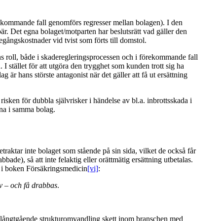
rekommande fall genomförs regresser mellan bolagen). I den
r. Det egna bolaget/motparten har beslutsrätt vad gäller den
gångskostnader vid tvist som förts till domstol.
ns roll, både i skaderegleringsprocessen och i förekommande fall
I stället för att utgöra den trygghet som kunden trott sig ha
 är hans störste antagonist när det gäller att få ut ersättning
sken för dubbla självrisker i händelse av bl.a. inbrottsskada i
rna i samma bolag.
etraktar inte bolaget som stående på sin sida, vilket de också får
ade), så att inte felaktig eller orättmätig ersättning utbetalas.
i boken Försäkringsmedicin
[vi]
:
iv – och få drabbas
.
 en långtgående strukturomvandling skett inom branschen med