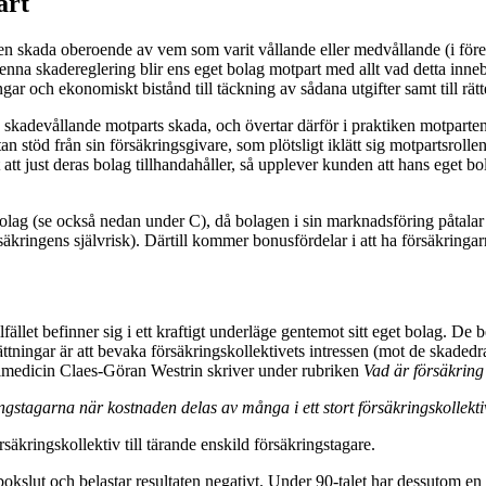
art
r en skada oberoende av vem som varit vållande eller medvållande (i fö
na skadereglering blir ens eget bolag motpart med allt vad detta innebä
r och ekonomiskt bistånd till täckning av sådana utgifter samt till rätte
n skadevållande motparts skada, och övertar därför i praktiken motparte
töd från sin försäkringsgivare, som plötsligt iklätt sig motpartsrollen. 
t just deras bolag tillhandahåller, så upplever kunden att hans eget bolag
ag (se också nedan under C), då bolagen i sin marknadsföring påtalar ri
äkringens självrisk). Därtill kommer bonusfördelar i att ha försäkringa
ället befinner sig i ett kraftigt underläge gentemot sitt eget bolag. De b
tningar är att bevaka försäkringskollektivets intressen (mot de skadedrabb
almedicin Claes-Göran Westrin skriver under rubriken
Vad är försäkring
ngstagarna när kostnaden delas av många i ett stort försäkringskollekt
säkringskollektiv till tärande enskild försäkringstagare.
 bokslut och belastar resultaten negativt. Under 90-talet har dessutom