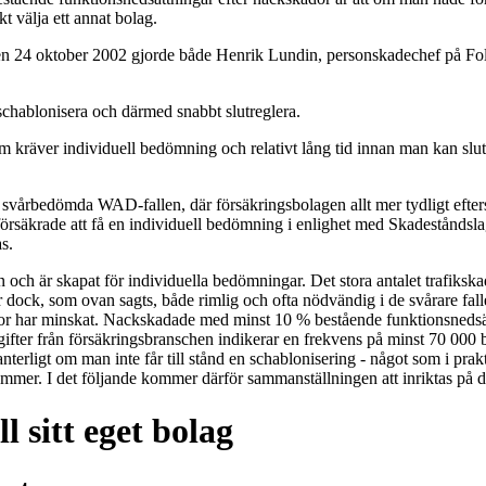
 välja ett annat bolag.
 den 24 oktober 2002 gjorde både Henrik Lundin, personskadechef på 
 schablonisera och därmed snabbt slutreglera.
 kräver individuell bedömning och relativt lång tid innan man kan slut
e svårbedömda WAD-fallen, där försäkringsbolagen allt mer tydligt eft
försäkrade att få en individuell bedömning i enlighet med Skadeståndslag
s.
och är skapat för individuella bedömningar. Det stora antalet trafikskad
 dock, som ovan sagts, både rimlig och ofta nödvändig i de svårare fall
or har minskat. Nackskadade med minst 10 % bestående funktionsnedsättn
pgifter från försäkringsbranschen indikerar en frekvens på minst 70 000 
erligt om man inte får till stånd en schablonisering - något som i prak
pkommer. I det följande kommer därför sammanställningen att inriktas på
l sitt eget bolag