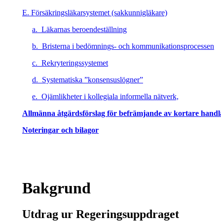
E. Försäkringsläkarsystemet (sakkunnigläkare)
a.
Läkarnas beroendeställning
b.
Bristerna i bedömnings- och kommunikationsprocessen
c.
Rekryteringssystemet
d.
Systematiska ”konsensuslögner”
e.
Ojämlikheter i kollegiala informella nätverk,
Allmänna åtgärdsförslag för befrämjande av kortare hand
Noteringar och bilagor
Bakgrund
Utdrag ur Regeringsuppdraget