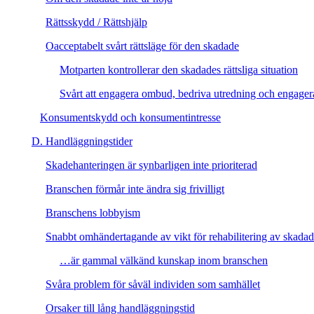
Rättsskydd / Rättshjälp
Oacceptabelt svårt rättsläge för den skadade
Motparten kontrollerar den skadades rättsliga situation
Svårt att engagera ombud, bedriva utredning och engager
Konsumentskydd och konsumentintresse
D. Handläggningstider
Skadehanteringen är synbarligen inte prioriterad
Branschen förmår inte ändra sig frivilligt
Branschens lobbyism
Snabbt omhändertagande av vikt för rehabilitering av skada
…är gammal välkänd kunskap inom branschen
Svåra problem för såväl individen som samhället
Orsaker till lång handläggningstid