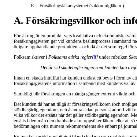
E.
Försäkringsläkarsystemet (sakkunnigläkare)
A. Försäkringsvillkor och in
Försäkring är en produkt, vars kvalitativa och ekonomiska värde
försäkringsgivaren ger vid kundens beslutsprocess i samband med 
tidigare upphandlande produkten – och då är det som regel för se
Folksam skriver i
Folksams etiska regler
[ii]
under rubriken
Ska
Det är vid skaderegleringen som kunden kan avgör
Innan en skada inträffat har kunden endast ett bevis i form av e
försäkringsgivarens information i samband med kundens val av 
Samtidigt blir försäkringen en många gånger extremt viktig och u
Det kunden då har att tillgå är försäkringsvillkoren (och möjli
stöldbegärlig egendom, och å andra sidan personskador. I villko
vilka villkor det ersätts när det gäller stöldbegärlig egendom. 
ersätts i den mån den drabbade akut uppsöker läkare eller att s
bedömningen ofta numera rekommenderas ske enbart på journalant
En mycket spridd uppfattning bland skadade som drabbats av best