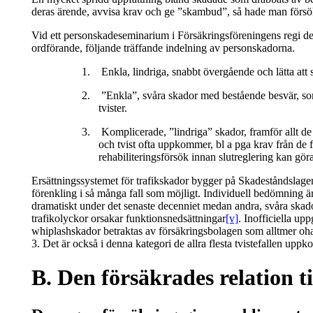
deras ärende, avvisa krav och ge ”skambud”, så hade man försökt
Vid ett personskadeseminarium i Försäkringsföreningens regi
ordförande, följande träffande indelning av personskadorna.
1.
Enkla, lindriga, snabbt övergående och lätta att
2.
”Enkla”, svåra skador med bestående besvär, som
tvister.
3.
Komplicerade, ”lindriga” skador, framför allt d
och tvist ofta uppkommer, bl a pga krav från de 
rehabiliteringsförsök innan slutreglering kan göra
Ersättningssystemet för trafikskador bygger på Skadeståndslagen 
förenkling i så många fall som möjligt. Individuell bedömning är
dramatiskt under det senaste decenniet medan andra, svåra skad
trafikolyckor orsakar funktionsnedsättningar
[v]
. Inofficiella up
whiplashskador betraktas av försäkringsbolagen som alltmer ohant
3. Det är också i denna kategori de allra flesta tvistefallen up
B. Den försäkrades relation til