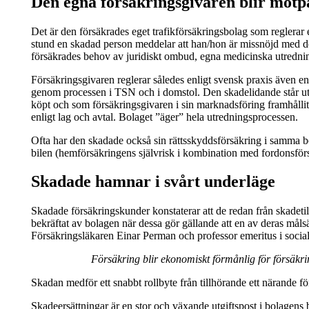
Den egna försäkringsgivaren blir motp
Det är den försäkrades eget trafikförsäkringsbolag som reglera
stund en skadad person meddelar att han/hon är missnöjd med den
försäkrades behov av juridiskt ombud, egna medicinska utredninga
Försäkringsgivaren reglerar således enligt svensk praxis även e
genom processen i TSN och i domstol. Den skadelidande står utan s
köpt och som försäkringsgivaren i sin marknadsföring framhållit at
enligt lag och avtal. Bolaget ”äger” hela utredningsprocessen.
Ofta har den skadade också sin rättsskyddsförsäkring i samma bol
bilen (hemförsäkringens självrisk i kombination med fordonsförs
Skadade hamnar i svårt underläge
Skadade försäkringskunder konstaterar att de redan från skadetillf
bekräftat av bolagen när dessa gör gällande att en av deras målsät
Försäkringsläkaren Einar Perman och professor emeritus i soci
Försäkring blir ekonomiskt förmånlig för försäkri
Skadan medför ett snabbt rollbyte från tillhörande ett närande för
Skadeersättningar är en stor och växande utgiftspost i bolagens