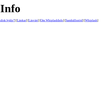
Info
idisk hjälp?
] [
Länkar
] [
Läsvärt
] [
Om WhiplashInfo
] [
Samhällsstöd
] [
Whiplash
]