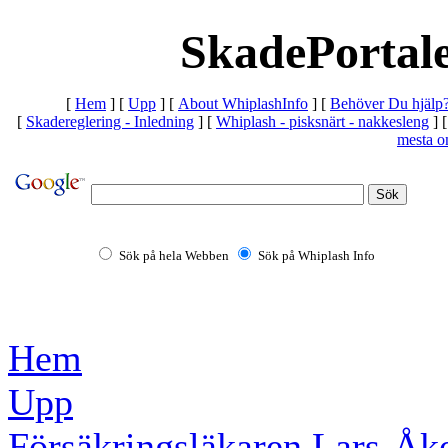
SkadePortale
[
Hem
]
[
Upp
]
[
About WhiplashInfo
]
[
Behöver Du hjälp
[
Skadereglering - Inledning
]
[
Whiplash - pisksnärt - nakkesleng
]
mesta o
Sök på hela Webben
Sök på Whiplash Info
Hem
Upp
Försäkringsläkaren Lars-Åk