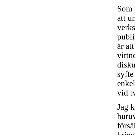
Som j
att u
verks
publi
är at
vittn
disku
syfte
enkel
vid t
Jag k
huruv
försä
kring