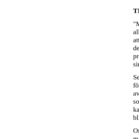
T
"M
al
at
de
pr
si
Se
fö
av
so
ka
bl
Om
må