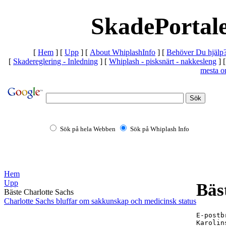
SkadePortale
[
Hem
]
[
Upp
]
[
About WhiplashInfo
]
[
Behöver Du hjälp
[
Skadereglering - Inledning
]
[
Whiplash - pisksnärt - nakkesleng
]
mesta o
Sök på hela Webben
Sök på Whiplash Info
Hem
Upp
Bäs
Bäste Charlotte Sachs
Charlotte Sachs bluffar om sakkunskap och medicinsk status
E-postb
Karolin