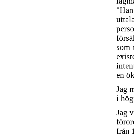
lagma
"Hand
uttal
perso
försä
som m
exist
inten
en ök
Jag m
i hög
Jag v
föror
från 