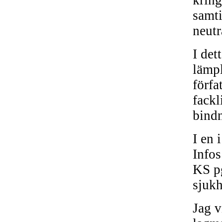
samti
neutr
I det
lämpl
förfa
fackl
bindn
I en 
Infos
KS pg
sjukh
Jag v