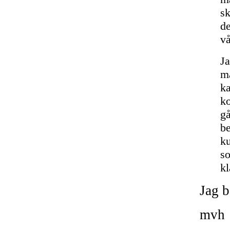
sk
de
vå
Ja
må
ka
k
gå
be
ku
so
kl
Jag b
mvh