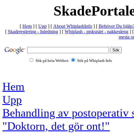
SkadePortale
[
Hem
]
[
Upp
]
[
About WhiplashInfo
]
[
Behöver Du hjälp
[
Skadereglering - Inledning
]
[
Whiplash - pisksnärt - nakkesleng
]
mesta o
Sök på hela Webben
Sök på Whiplash Info
Hem
Upp
Behandling av postoperativ 
"Doktorn, det gör ont!"