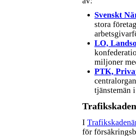
av:
Svenskt Nä
stora företa
arbetsgivar
LO, Landsor
konfederati
miljoner m
PTK, Priva
centralorgan
tjänstemän i
Trafikskade
I
Trafikskaden
för försäkringsb