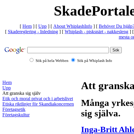
SkadePortale
[
Hem
]
[
Upp
]
[
About WhiplashInfo
]
[
Behöver Du hjälp
[
Skadereglering - Inledning
]
[
Whiplash - pisksnärt - nakkesleng
]
mesta o
Sök på hela Webben
Sök på Whiplash Info
Hem
Att granska
Upp
Att granska sig själv
Etik och moral privat och i arbetslivet
Många yrkes
Etiska riktlinjer för Skandiakoncernen
Företagsetik
sig själva.
Företagskultur
Inga-Britt Ahl