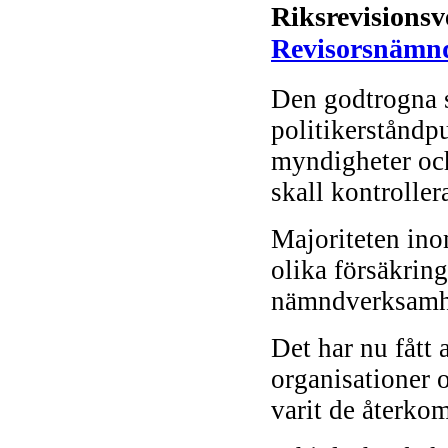
Riksrevisionsv
Revisorsnämn
Den godtrogna 
politikerståndpun
myndigheter och
skall kontroller
Majoriteten ino
olika försäkrin
nämndverksamhe
Det har nu fått a
organisationer 
varit de återk