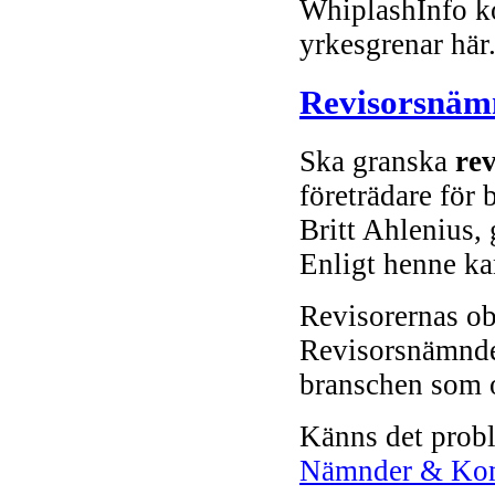
WhiplashInfo ko
yrkesgrenar här
Revisorsnäm
Ska granska
re
företrädare för 
Britt Ahlenius, 
Enligt henne ka
Revisorernas o
Revisorsnämnden
branschen som o
Känns det probl
Nämnder & Kom